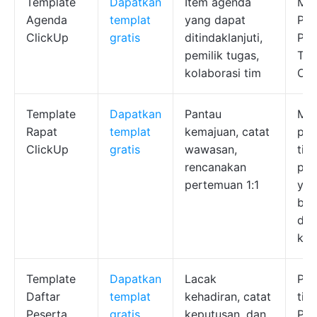
Template
Dapatkan
Item agenda
Man
Agenda
templat
yang dapat
Pro
ClickUp
gratis
ditindaklanjuti,
Pem
pemilik tugas,
Tim
kolaborasi tim
Ope
Template
Dapatkan
Pantau
Man
Rapat
templat
kemajuan, catat
pem
ClickUp
gratis
wawasan,
tim,
rencanakan
pro
pertemuan 1:1
yan
ber
den
klie
Template
Dapatkan
Lacak
Pem
Daftar
templat
kehadiran, catat
tim
Peserta
gratis
keputusan, dan
Pro