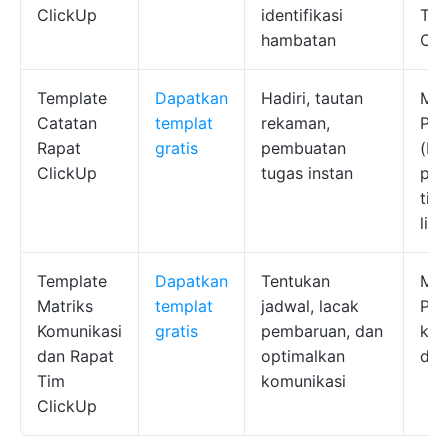
ClickUp
identifikasi
Tim
hambatan
Ope
Template
Dapatkan
Hadiri, tautan
Man
Catatan
templat
rekaman,
Pro
Rapat
gratis
pembuatan
(PM
ClickUp
tugas instan
pem
tim
lint
Template
Dapatkan
Tentukan
Man
Matriks
templat
jadwal, lacak
Pro
Komunikasi
gratis
pembaruan, dan
kep
dan Rapat
optimalkan
dep
Tim
komunikasi
ClickUp