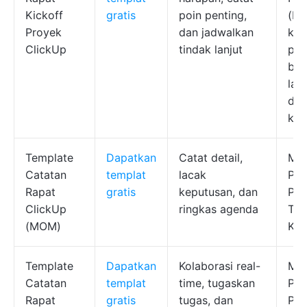
Kickoff
gratis
poin penting,
(PM
Proyek
dan jadwalkan
kon
ClickUp
tindak lanjut
per
ber
lan
den
klie
Template
Dapatkan
Catat detail,
Man
Catatan
templat
lacak
Pro
Rapat
gratis
keputusan, dan
Pem
ClickUp
ringkas agenda
Tim
(MOM)
Kon
Template
Dapatkan
Kolaborasi real-
Man
Catatan
templat
time, tugaskan
Pro
Rapat
gratis
tugas, dan
Pem