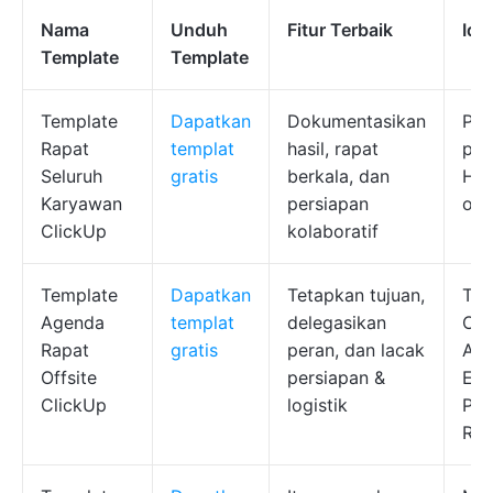
Nama
Unduh
Fitur Terbaik
Ide
Template
Template
Template
Dapatkan
Dokumentasikan
Pem
Rapat
templat
hasil, rapat
per
Seluruh
gratis
berkala, dan
HR,
Karyawan
persiapan
ope
ClickUp
kolaboratif
Template
Dapatkan
Tetapkan tujuan,
Tim
Agenda
templat
delegasikan
Ope
Rapat
gratis
peran, dan lacak
Asi
Offsite
persiapan &
Eks
ClickUp
logistik
Per
Ret