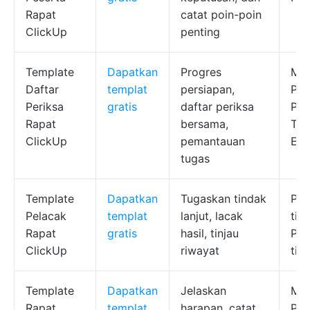
Rapat
catat poin-poin
ClickUp
penting
Template
Dapatkan
Progres
Man
Daftar
templat
persiapan,
Pro
Periksa
gratis
daftar periksa
Pem
Rapat
bersama,
Tim
ClickUp
pemantauan
Eks
tugas
Template
Dapatkan
Tugaskan tindak
Pem
Pelacak
templat
lanjut, lacak
tim
Rapat
gratis
hasil, tinjau
Pro
ClickUp
riwayat
tim
Template
Dapatkan
Jelaskan
Man
Rapat
templat
harapan, catat
Pro