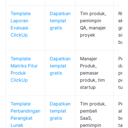
Template
Dapatkan
Tim produk,
Rin
Laporan
templat
pemimpin
ekse
Evaluasi
gratis
QA, manajer
graf
ClickUp
proyek
sint
bali
Template
Dapatkan
Manajer
Peni
Matriks Fitur
templat
Produk,
dam
Produk
gratis
pemasar
prio
ClickUp
produk, tim
peng
startup
tuga
Template
Dapatkan
Tim produk,
Per
Perbandingan
templat
pembeli
alat
Perangkat
gratis
SaaS,
ber
Lunak
pemimpin
tamp