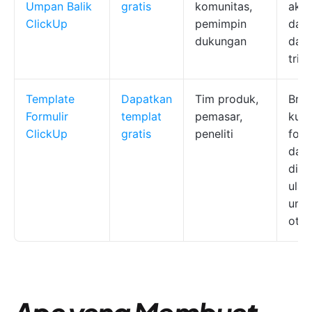
Umpan Balik
gratis
komunitas,
akti
ClickUp
pemimpin
dapa
dukungan
dan 
tria
Template
Dapatkan
Tim produk,
Bran
Formulir
templat
pemasar,
kus
ClickUp
gratis
peneliti
form
dap
dig
ulan
untu
otom