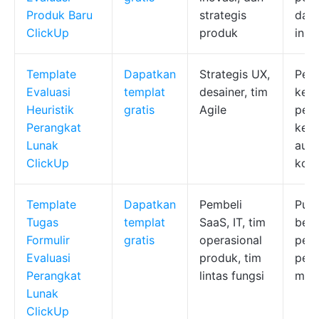
Produk Baru
strategis
dan 
ClickUp
produk
inst
Template
Dapatkan
Strategis UX,
Petu
Evaluasi
templat
desainer, tim
keg
Heuristik
gratis
Agile
peri
Perangkat
kepa
Lunak
audi
ClickUp
kola
Template
Dapatkan
Pembeli
Pusa
Tugas
templat
SaaS, IT, tim
ber
Formulir
gratis
operasional
pen
Evaluasi
produk, tim
peni
Perangkat
lintas fungsi
mem
Lunak
ClickUp