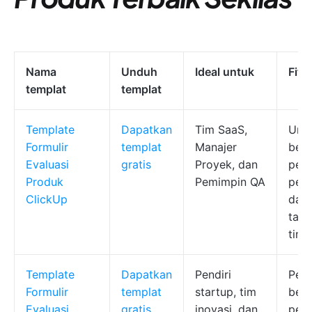
Nama
Unduh
Ideal untuk
Fitu
templat
templat
Template
Dapatkan
Tim SaaS,
Ump
Formulir
templat
Manajer
ber
Evaluasi
gratis
Proyek, dan
pera
Produk
Pemimpin QA
peni
ClickUp
dasb
tamp
time
Template
Dapatkan
Pendiri
Peni
Formulir
templat
startup, tim
ber
Evaluasi
gratis
inovasi, dan
penc