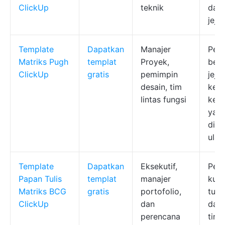
ClickUp
teknik
dapa
jeja
Template
Dapatkan
Manajer
Peni
Matriks Pugh
templat
Proyek,
beri
ClickUp
gratis
pemimpin
jeja
desain, tim
kepu
lintas fungsi
kera
yan
dig
ulan
Template
Dapatkan
Eksekutif,
Pem
Papan Tulis
templat
manajer
kuad
Matriks BCG
gratis
portofolio,
tulis
ClickUp
dan
dan 
perencana
tind