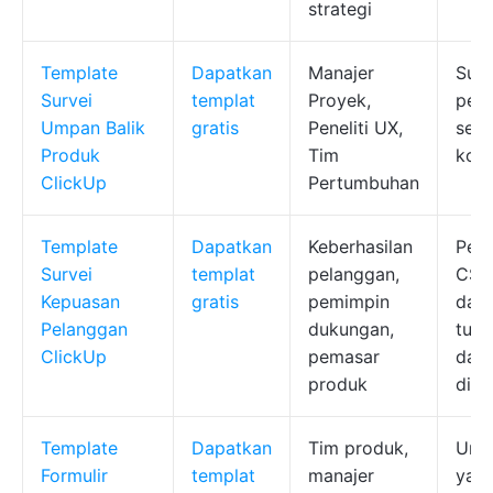
strategi
Template
Dapatkan
Manajer
Surv
Survei
templat
Proyek,
peny
Umpan Balik
gratis
Peneliti UX,
seg
Produk
Tim
konv
ClickUp
Pertumbuhan
Template
Dapatkan
Keberhasilan
Pel
Survei
templat
pelanggan,
CSA
Kepuasan
gratis
pemimpin
dasb
Pelanggan
dukungan,
tuga
ClickUp
pemasar
dap
produk
diti
Template
Dapatkan
Tim produk,
Ump
Formulir
templat
manajer
yang