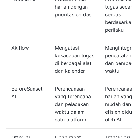
harian dengan
tugas secara
prioritas cerdas
cerdas
berdasarkan
perilaku
Akiflow
Mengatasi
Mengintegras
kekacauan tugas
pencatatan t
di berbagai alat
dan pembagi
dan kalender
waktu
BeforeSunset
Perencanaan
Perencanaan
AI
yang terencana
harian yang
dan pelacakan
mudah dan
waktu dalam
efisien diduk
satu platform
oleh AI
Otter. ai
Ubah rapat
Transkripsi ra