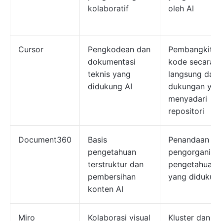
kolaboratif
oleh AI
Cursor
Pengkodean dan
Pembangkita
dokumentasi
kode secara
teknis yang
langsung dan
didukung AI
dukungan ya
menyadari
repositori
Document360
Basis
Penandaan d
pengetahuan
pengorganisa
terstruktur dan
pengetahuan
pembersihan
yang didukun
konten AI
Miro
Kolaborasi visual
Kluster dan