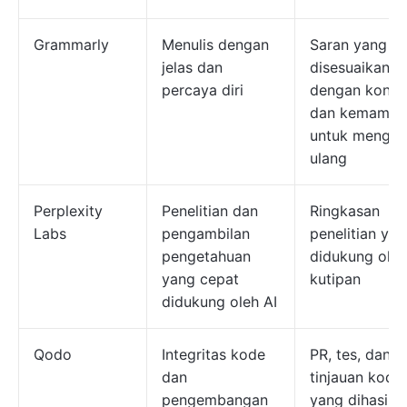
Grammarly
Menulis dengan
Saran yang
jelas dan
disesuaikan
percaya diri
dengan konte
dan kemampu
untuk menged
ulang
Perplexity
Penelitian dan
Ringkasan
Labs
pengambilan
penelitian ya
pengetahuan
didukung oleh
yang cepat
kutipan
didukung oleh AI
Qodo
Integritas kode
PR, tes, dan
dan
tinjauan kode
pengembangan
yang dihasilk