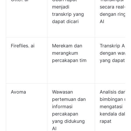
menjadi
secara real-t
transkrip yang
dengan ringk
dapat dicari
AI
Fireflies. ai
Merekam dan
Transkrip AI
merangkum
dengan wawa
percakapan tim
yang dapat di
Avoma
Wawasan
Analisis dan
pertemuan dan
bimbingan un
informasi
mengatasi
percakapan
kendala dala
yang didukung
rapat
AI