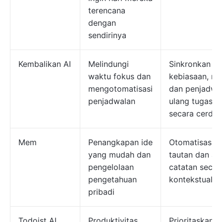
terencana
dengan
sendirinya
Kembalikan AI
Melindungi
Sinkronkan
waktu fokus dan
kebiasaan, rap
mengotomatisasi
dan penjadwa
penjadwalan
ulang tugas
secara cerdas
Mem
Penangkapan ide
Otomatisasi
yang mudah dan
tautan dan am
pengelolaan
catatan secar
pengetahuan
kontekstual
pribadi
Todoist AI
Produktivitas
Prioritaskan