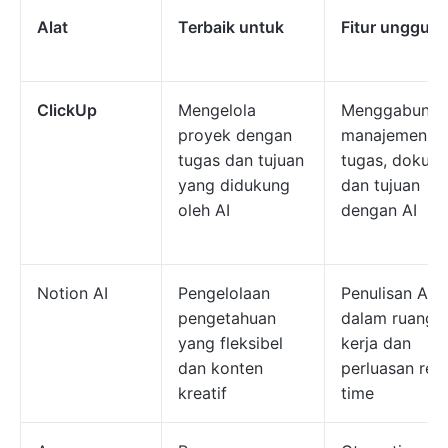
Alat
Terbaik untuk
Fitur unggula
ClickUp
Mengelola
Menggabungk
proyek dengan
manajemen
tugas dan tujuan
tugas, dokum
yang didukung
dan tujuan
oleh AI
dengan AI
Notion AI
Pengelolaan
Penulisan AI d
pengetahuan
dalam ruang
yang fleksibel
kerja dan
dan konten
perluasan real
kreatif
time