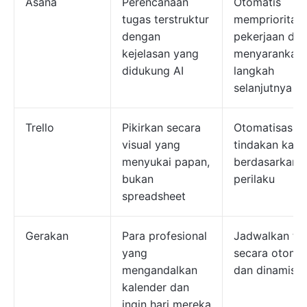
Asana
Perencanaan
Otomatis
tugas terstruktur
memprioritas
dengan
pekerjaan dan
kejelasan yang
menyarankan
didukung AI
langkah
selanjutnya
Trello
Pikirkan secara
Otomatisasi
visual yang
tindakan kart
menyukai papan,
berdasarkan
bukan
perilaku
spreadsheet
Gerakan
Para profesional
Jadwalkan tu
yang
secara otomat
mengandalkan
dan dinamis
kalender dan
ingin hari mereka