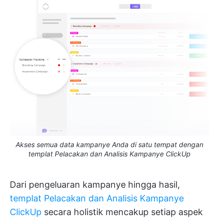
Akses semua data kampanye Anda di satu tempat dengan
templat Pelacakan dan Analisis Kampanye ClickUp
Dari pengeluaran kampanye hingga hasil,
templat Pelacakan dan Analisis Kampanye
ClickUp
secara holistik mencakup setiap aspek