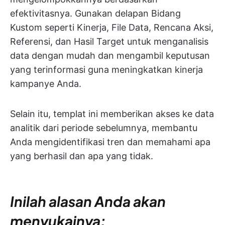
efektivitasnya. Gunakan delapan Bidang
Kustom seperti Kinerja, File Data, Rencana Aksi,
Referensi, dan Hasil Target untuk menganalisis
data dengan mudah dan mengambil keputusan
yang terinformasi guna meningkatkan kinerja
kampanye Anda.
Selain itu, templat ini memberikan akses ke data
analitik dari periode sebelumnya, membantu
Anda mengidentifikasi tren dan memahami apa
yang berhasil dan apa yang tidak.
Inilah alasan Anda akan
menyukainya: