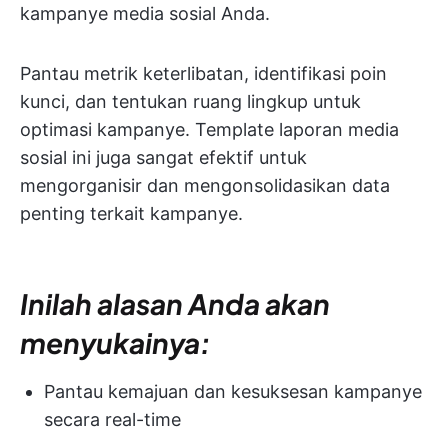
kampanye media sosial Anda.
Pantau metrik keterlibatan, identifikasi poin
kunci, dan tentukan ruang lingkup untuk
optimasi kampanye. Template laporan media
sosial ini juga sangat efektif untuk
mengorganisir dan mengonsolidasikan data
penting terkait kampanye.
Inilah alasan Anda akan
menyukainya:
Pantau kemajuan dan kesuksesan kampanye
secara real-time