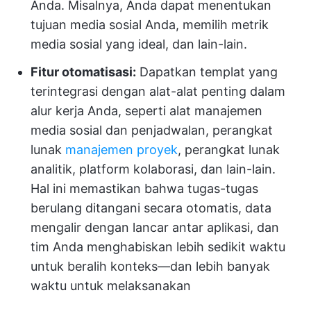
Anda. Misalnya, Anda dapat menentukan
tujuan media sosial Anda, memilih metrik
media sosial yang ideal, dan lain-lain.
Fitur otomatisasi:
Dapatkan templat yang
terintegrasi dengan alat-alat penting dalam
alur kerja Anda, seperti alat manajemen
media sosial dan penjadwalan, perangkat
lunak
manajemen proyek
, perangkat lunak
analitik, platform kolaborasi, dan lain-lain.
Hal ini memastikan bahwa tugas-tugas
berulang ditangani secara otomatis, data
mengalir dengan lancar antar aplikasi, dan
tim Anda menghabiskan lebih sedikit waktu
untuk beralih konteks—dan lebih banyak
waktu untuk melaksanakan