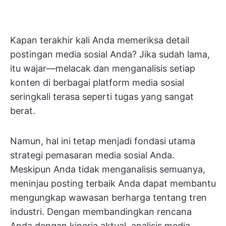
Kapan terakhir kali Anda memeriksa detail
postingan media sosial Anda? Jika sudah lama,
itu wajar—melacak dan menganalisis setiap
konten di berbagai platform media sosial
seringkali terasa seperti tugas yang sangat
berat.
Namun, hal ini tetap menjadi fondasi utama
strategi pemasaran media sosial Anda.
Meskipun Anda tidak menganalisis semuanya,
meninjau posting terbaik Anda dapat membantu
mengungkap wawasan berharga tentang tren
industri. Dengan membandingkan rencana
Anda dengan kinerja aktual, analisis media