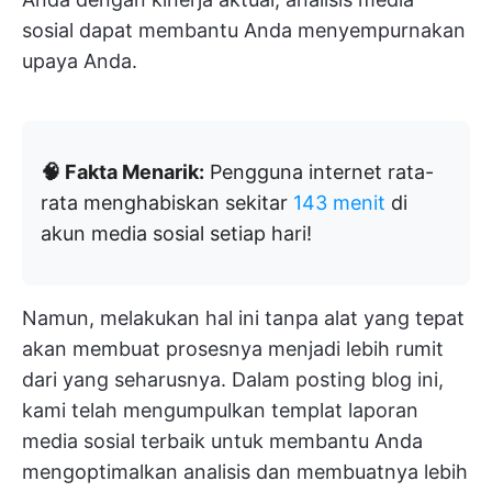
sosial dapat membantu Anda menyempurnakan
upaya Anda.
🧠 Fakta Menarik:
Pengguna internet rata-
rata menghabiskan sekitar
143 menit
di
akun media sosial setiap hari!
Namun, melakukan hal ini tanpa alat yang tepat
akan membuat prosesnya menjadi lebih rumit
dari yang seharusnya. Dalam posting blog ini,
kami telah mengumpulkan templat laporan
media sosial terbaik untuk membantu Anda
mengoptimalkan analisis dan membuatnya lebih