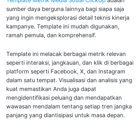
Template Metrik Media Sosial ClickUp
adalah
sumber daya berguna lainnya bagi siapa saja
yang ingin mengeksplorasi detail teknis kinerja
kampanye. Template ini mudah digunakan,
ramah pemula, dan komprehensif.
Template ini melacak berbagai metrik relevan
seperti interaksi, jangkauan, dan klik di berbagai
platform seperti Facebook, X, dan Instagram
dalam satu tempat. Visualisasi dan analisis yang
kuat memastikan Anda juga dapat
mengidentifikasi peluang dan mendapatkan
wawasan mendalam tentang setiap tren jangka
panjang yang diantisipasi untuk masa depan.