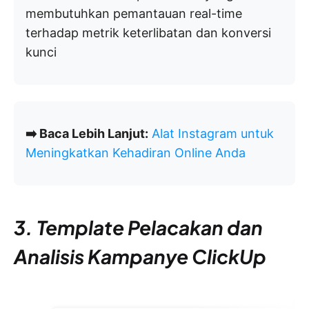
membutuhkan pemantauan real-time
terhadap metrik keterlibatan dan konversi
kunci
➡️ Baca Lebih Lanjut:
Alat Instagram untuk
Meningkatkan Kehadiran Online Anda
3. Template Pelacakan dan
Analisis Kampanye ClickUp