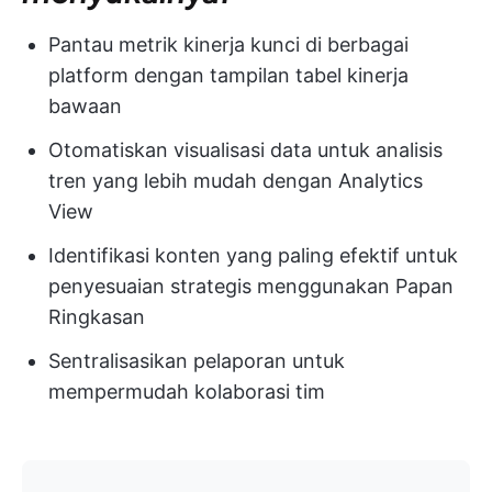
Pantau metrik kinerja kunci di berbagai
platform dengan tampilan tabel kinerja
bawaan
Otomatiskan visualisasi data untuk analisis
tren yang lebih mudah dengan Analytics
View
Identifikasi konten yang paling efektif untuk
penyesuaian strategis menggunakan Papan
Ringkasan
Sentralisasikan pelaporan untuk
mempermudah kolaborasi tim