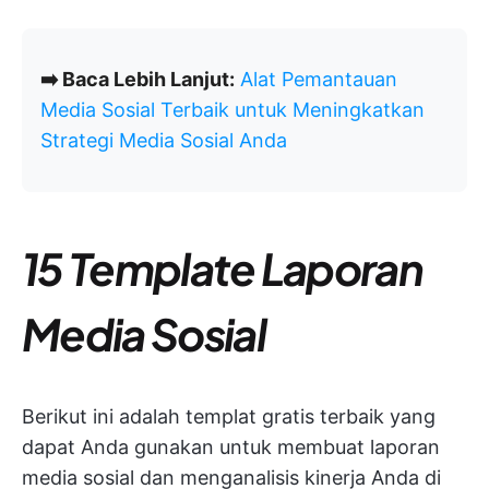
➡️ Baca Lebih Lanjut:
Alat Pemantauan
Media Sosial Terbaik untuk Meningkatkan
Strategi Media Sosial Anda
15 Template Laporan
Media Sosial
Berikut ini adalah templat gratis terbaik yang
dapat Anda gunakan untuk membuat laporan
media sosial dan menganalisis kinerja Anda di