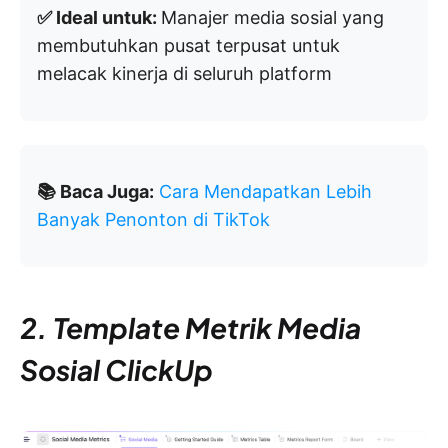
✅ Ideal untuk:
Manajer media sosial yang
membutuhkan pusat terpusat untuk
melacak kinerja di seluruh platform
📚 Baca Juga:
Cara Mendapatkan Lebih
Banyak Penonton di TikTok
2. Template Metrik Media
Sosial ClickUp