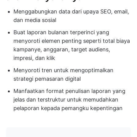
Menggabungkan data dari upaya SEO, email,
dan media sosial
Buat laporan bulanan terperinci yang
menyoroti elemen penting seperti total biaya
kampanye, anggaran, target audiens,
impresi, dan klik
Menyoroti tren untuk mengoptimalkan
strategi pemasaran digital
Manfaatkan format penulisan laporan yang
jelas dan terstruktur untuk memudahkan
pelaporan kepada pemangku kepentingan