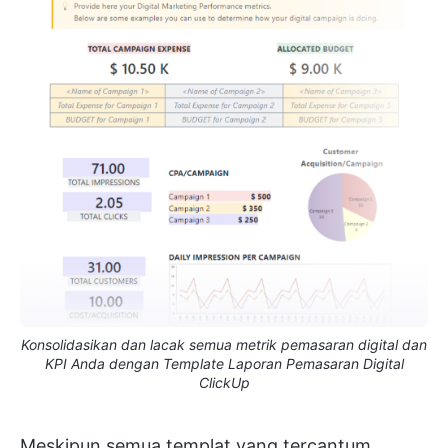
Konsolidasikan dan lacak semua metrik pemasaran digital dan
KPI Anda dengan Template Laporan Pemasaran Digital
ClickUp
Meskipun semua templat yang tercantum