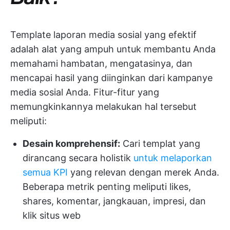
Template laporan media sosial yang efektif
adalah alat yang ampuh untuk membantu Anda
memahami hambatan, mengatasinya, dan
mencapai hasil yang diinginkan dari kampanye
media sosial Anda. Fitur-fitur yang
memungkinkannya melakukan hal tersebut
meliputi:
Desain komprehensif:
Cari templat yang
dirancang secara holistik
untuk melaporkan
semua KPI
yang relevan dengan merek Anda.
Beberapa metrik penting meliputi likes,
shares, komentar, jangkauan, impresi, dan
klik situs web