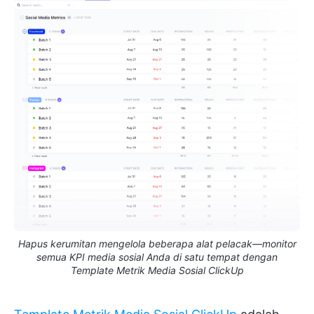
Hapus kerumitan mengelola beberapa alat pelacak—monitor
semua KPI media sosial Anda di satu tempat dengan
Template Metrik Media Sosial ClickUp