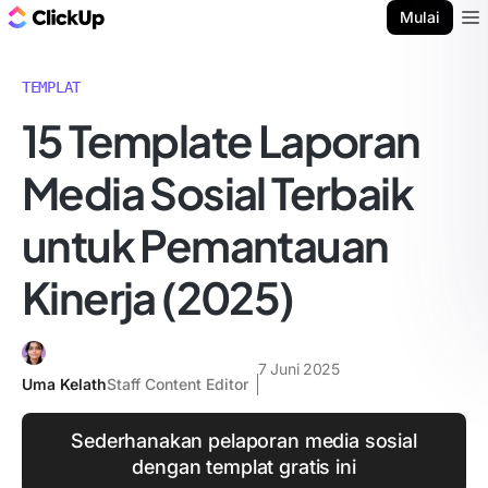
Blog ClickUp
Mulai
Ope
TEMPLAT
15 Template Laporan
Media Sosial Terbaik
untuk Pemantauan
Kinerja (2025)
7 Juni 2025
Uma Kelath
Staff Content Editor
Sederhanakan pelaporan media sosial
dengan templat gratis ini