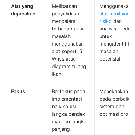
Alat yang
Melibatkan
Menggunakan
digunakan
penyelidikan
alat penilaian
mendalam
risiko
dan
terhadap akar
analisis predikti
masalah
untuk
menggunakan
mengidentifikas
alat seperti 5
masalah
Whys atau
potensial
diagram tulang
ikan
Fokus
Berfokus pada
Menekankan
implementasi
pada perbaikan
baik solusi
sistem dan
jangka pendek
optimasi prose
maupun jangka
panjang