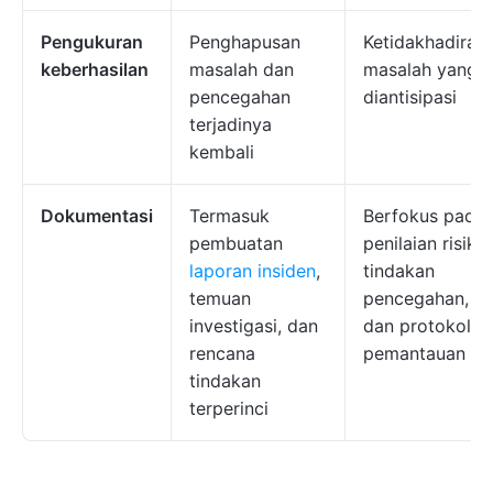
Pengukuran
Penghapusan
Ketidakhadiran
keberhasilan
masalah dan
masalah yang
pencegahan
diantisipasi
terjadinya
kembali
Dokumentasi
Termasuk
Berfokus pada
pembuatan
penilaian risiko,
laporan insiden
,
tindakan
temuan
pencegahan,
investigasi, dan
dan protokol
rencana
pemantauan
tindakan
terperinci