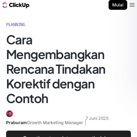
Blog ClickUp
Mulai
Ope
PLANNING
Cara
Mengembangkan
Rencana Tindakan
Korektif dengan
Contoh
7 Juni 2025
Praburam
Growth Marketing Manager