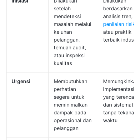
Inisiasi
Dilakukan
Dilakukan
setelah
berdasarkan
mendeteksi
analisis tren,
masalah melalui
penilaian risiko
,
keluhan
atau praktik
pelanggan,
terbaik industri
temuan audit,
atau inspeksi
kualitas
Urgensi
Membutuhkan
Memungkinkan
perhatian
implementasi
segera untuk
yang terencana
meminimalkan
dan sistematis
dampak pada
tanpa tekanan
operasional dan
waktu
pelanggan