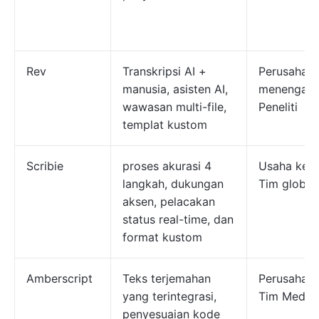
Rev
Transkripsi AI +
Perusahaa
manusia, asisten AI,
menengah,
wawasan multi-file,
Peneliti
templat kustom
Scribie
proses akurasi 4
Usaha kecil
langkah, dukungan
Tim global
aksen, pelacakan
status real-time, dan
format kustom
Amberscript
Teks terjemahan
Perusahaan
yang terintegrasi,
Tim Media
penyesuaian kode