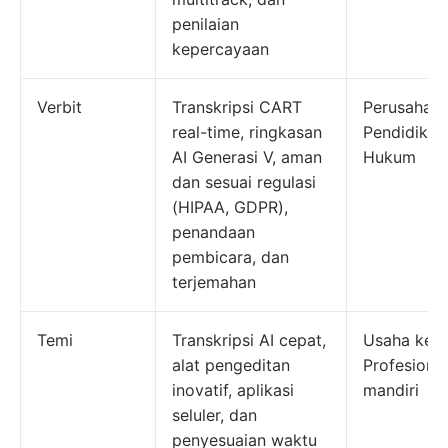
penilaian
kepercayaan
Verbit
Transkripsi CART
Perusahaan
real-time, ringkasan
Pendidikan
AI Generasi V, aman
Hukum
dan sesuai regulasi
(HIPAA, GDPR),
penandaan
pembicara, dan
terjemahan
Temi
Transkripsi AI cepat,
Usaha kecil
alat pengeditan
Profesional
inovatif, aplikasi
mandiri
seluler, dan
penyesuaian waktu