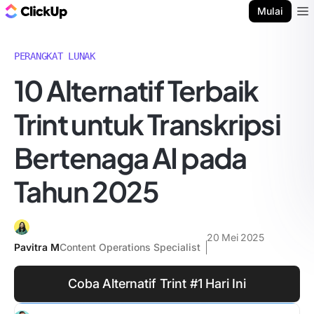
Blog ClickUp
Mulai
Ope
PERANGKAT LUNAK
10 Alternatif Terbaik
Trint untuk Transkripsi
Bertenaga AI pada
Tahun 2025
20 Mei 2025
Pavitra M
Content Operations Specialist
Coba Alternatif Trint #1 Hari Ini