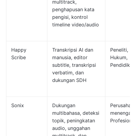
multitrack,
penghapusan kata
pengisi, kontrol
timeline video/audio
Happy
Transkripsi AI dan
Peneliti,
Scribe
manusia, editor
Hukum,
subtitle, transkripsi
Pendidikan
verbatim, dan
dukungan SDH
Sonix
Dukungan
Perusahaa
multibahasa, deteksi
menengah,
topik, peningkatan
Profesional
audio, unggahan
multitrack, dan