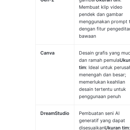
Membuat klip video
pendek dan gambar
menggunakan prompt 
dengan fitur pengedita
bawaan
Canva
Desain grafis yang mu
dan ramah pemula
Uku
tim
: Ideal untuk perus
menengah dan besar;
memerlukan keahlian
desain tertentu untuk
penggunaan penuh
DreamStudio
Pembuatan seni AI
generatif yang dapat
disesuaikan
Ukuran tim
: