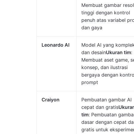
Membuat gambar resol
tinggi dengan kontrol
penuh atas variabel p
dan gaya
Leonardo AI
Model AI yang komple
dan desain
Ukuran tim
:
Membuat aset game, s
konsep, dan ilustrasi
bergaya dengan kontro
prompt
Craiyon
Pembuatan gambar AI
cepat dan gratis
Ukura
tim
: Pembuatan gambar
dasar dengan cepat da
gratis untuk eksperime