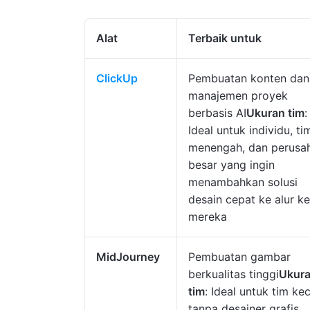
Alat
Terbaik untuk
ClickUp
Pembuatan konten dan
manajemen proyek
berbasis AI
Ukuran tim
:
Ideal untuk individu, ti
menengah, dan perusa
besar yang ingin
menambahkan solusi
desain cepat ke alur ke
mereka
MidJourney
Pembuatan gambar
berkualitas tinggi
Ukur
tim
: Ideal untuk tim kec
tanpa desainer grafis