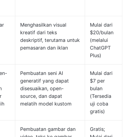
ar
Menghasilkan visual
Mulai dari
kreatif dari teks
$20/bulan
deskriptif, terutama untuk
(melalui
pemasaran dan iklan
ChatGPT
Plus)
en-
Pembuatan seni AI
Mulai dari
generatif yang dapat
$7 per
m
disesuaikan, open-
bulan
r
source, dan dapat
(Tersedia
ih
melatih model kustom
uji coba
gratis)
Pembuatan gambar dan
Gratis;
video, teks ke gambar,
Mulai dari