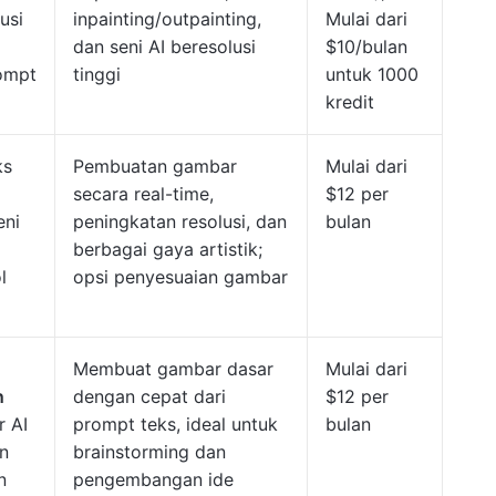
usi
inpainting/outpainting,
Mulai dari
dan seni AI beresolusi
$10/bulan
rompt
tinggi
untuk 1000
kredit
ks
Pembuatan gambar
Mulai dari
secara real-time,
$12 per
eni
peningkatan resolusi, dan
bulan
berbagai gaya artistik;
l
opsi penyesuaian gambar
Membuat gambar dasar
Mulai dari
n
dengan cepat dari
$12 per
 AI
prompt teks, ideal untuk
bulan
n
brainstorming dan
n
pengembangan ide