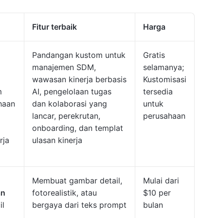
Fitur terbaik
Harga
Pandangan kustom untuk
Gratis
manajemen SDM,
selamanya;
wawasan kinerja berbasis
Kustomisasi
m
AI, pengelolaan tugas
tersedia
haan
dan kolaborasi yang
untuk
lancar, perekrutan,
perusahaan
onboarding, dan templat
rja
ulasan kinerja
Membuat gambar detail,
Mulai dari
an
fotorealistik, atau
$10 per
il
bergaya dari teks prompt
bulan