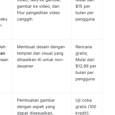
gambar ke video, dan
$15 per
fitur pengeditan video
bulan per
teks
canggih
pengguna
n
dah
Membuat desain dengan
Rencana
ran
templat dan visual yang
gratis;
ahaan
dihasilkan AI untuk non-
Mulai dari
desainer
$12,99 per
bulan per
pengguna
Pembuatan gambar
Uji coba
dengan aspek yang
gratis (100
dapat disesuaikan,
kredit);