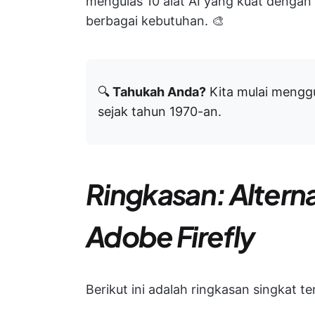
mengulas 10 alat AI yang kuat dengan f
berbagai kebutuhan. 🎨
🔍
Tahukah Anda?
Kita mulai meng
sejak tahun 1970-an.
Ringkasan: Alterna
Adobe Firefly
Berikut ini adalah ringkasan singkat te