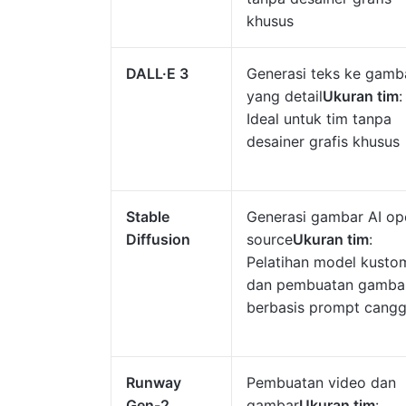
khusus
DALL·E 3
Generasi teks ke gamb
yang detail
Ukuran tim
:
Ideal untuk tim tanpa
desainer grafis khusus
Stable
Generasi gambar AI op
Diffusion
source
Ukuran tim
:
Pelatihan model kusto
dan pembuatan gamba
berbasis prompt cangg
Runway
Pembuatan video dan
Gen-2
gambar
Ukuran tim
: