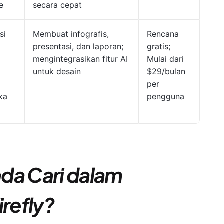
e
secara cepat
si
Membuat infografis,
Rencana
presentasi, dan laporan;
gratis;
mengintegrasikan fitur AI
Mulai dari
untuk desain
$29/bulan
i
per
ka
pengguna
da Cari dalam
irefly?