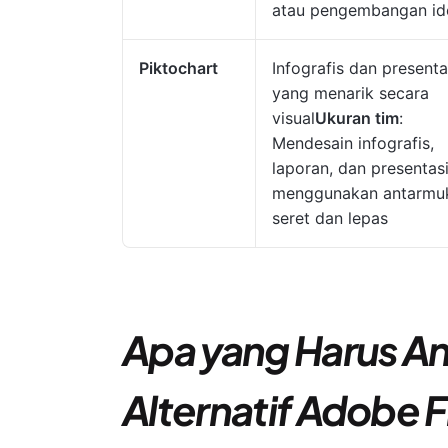
atau pengembangan id
Piktochart
Infografis dan presenta
yang menarik secara
visual
Ukuran tim
:
Mendesain infografis,
laporan, dan presentas
menggunakan antarmu
seret dan lepas
Apa yang Harus An
Alternatif Adobe F