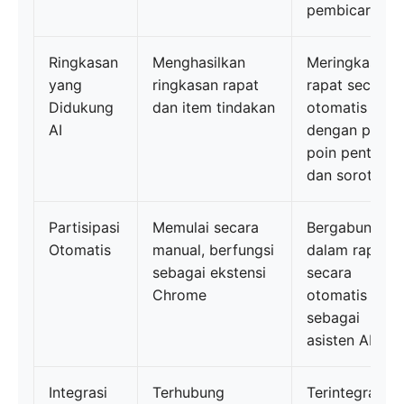
pembicara
Ringkasan
Menghasilkan
Meringkas
yang
ringkasan rapat
rapat secara
Didukung
dan item tindakan
otomatis
AI
dengan poin-
poin penting
dan sorotan
Partisipasi
Memulai secara
Bergabung
Otomatis
manual, berfungsi
dalam rapat
sebagai ekstensi
secara
Chrome
otomatis
sebagai
asisten AI
Integrasi
Terhubung
Terintegrasi