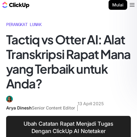
Blog ClickUp
Mulai
Ope
PERANGKAT LUNAK
Tactiq vs Otter AI: Alat
Transkripsi Rapat Mana
yang Terbaik untuk
Anda?
13 April 2025
Arya Dinesh
Senior Content Editor
Ubah Catatan Rapat Menjadi Tugas
Dengan ClickUp AI Notetaker