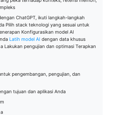
ng peka terhadap konteks, retensi memori,
ompleks
ngan ChatGPT, ikuti langkah-langkah
a Pilih stack teknologi yang sesuai untuk
enerapan Konfigurasikan model AI
 Anda
Latih model AI
dengan data khusus
 Lakukan pengujian dan optimasi Terapkan
i untuk pengembangan, pengujian, dan
engan tujuan dan aplikasi Anda
om
na