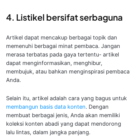
4. Listikel bersifat serbaguna
Artikel dapat mencakup berbagai topik dan
memenuhi berbagai minat pembaca. Jangan
merasa terbatas pada gaya tertentu- artikel
dapat menginformasikan, menghibur,
membujuk, atau bahkan menginspirasi pembaca
Anda.
Selain itu, artikel adalah cara yang bagus untuk
membangun basis data konten
. Dengan
membuat berbagai jenis, Anda akan memiliki
koleksi konten abadi yang dapat mendorong
lalu lintas, dalam jangka panjang.