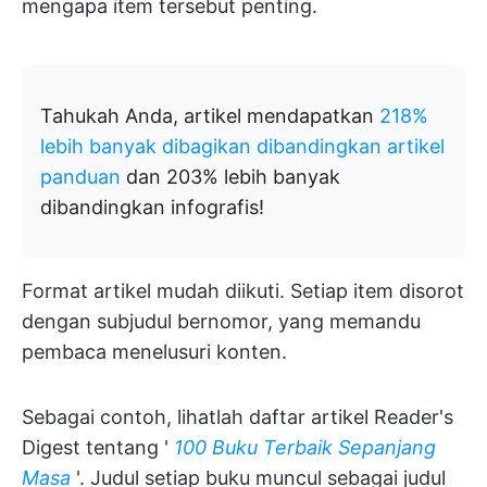
mengapa item tersebut penting.
Tahukah Anda, artikel mendapatkan
218%
lebih banyak dibagikan dibandingkan artikel
panduan
dan 203% lebih banyak
dibandingkan infografis!
Format artikel mudah diikuti. Setiap item disorot
dengan subjudul bernomor, yang memandu
pembaca menelusuri konten.
Sebagai contoh, lihatlah daftar artikel Reader's
Digest tentang '
100 Buku Terbaik Sepanjang
Masa
'. Judul setiap buku muncul sebagai judul