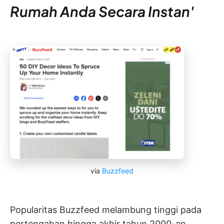
Rumah Anda Secara Instan'
via
Buzzfeed
Popularitas Buzzfeed melambung tinggi pada
pertengahan hingga akhir tahun 2000-an