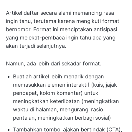
Artikel daftar secara alami memancing rasa
ingin tahu, terutama karena mengikuti format
bernomor. Format ini menciptakan antisipasi
yang melekat-pembaca ingin tahu apa yang
akan terjadi selanjutnya.
Namun, ada lebih dari sekadar format.
Buatlah artikel lebih menarik dengan
memasukkan elemen interaktif (kuis, jajak
pendapat, kolom komentar) untuk
meningkatkan keterlibatan (meningkatkan
waktu di halaman, mengurangi rasio
pentalan, meningkatkan berbagi sosial)
Tambahkan tombol ajakan bertindak (CTA),