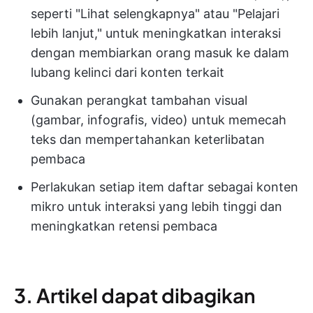
seperti "Lihat selengkapnya" atau "Pelajari
lebih lanjut," untuk meningkatkan interaksi
dengan membiarkan orang masuk ke dalam
lubang kelinci dari konten terkait
Gunakan perangkat tambahan visual
(gambar, infografis, video) untuk memecah
teks dan mempertahankan keterlibatan
pembaca
Perlakukan setiap item daftar sebagai konten
mikro untuk interaksi yang lebih tinggi dan
meningkatkan retensi pembaca
3. Artikel dapat dibagikan