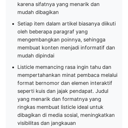
karena sifatnya yang menarik dan
mudah dibagikan
Setiap item dalam artikel biasanya diikuti
oleh beberapa paragraf yang
mengembangkan poinnya, sehingga
membuat konten menjadi informatif dan
mudah dipindai
Listicle memancing rasa ingin tahu dan
mempertahankan minat pembaca melalui
format bernomor dan elemen interaktif
seperti kuis dan jajak pendapat. Judul
yang menarik dan formatnya yang
ringkas membuat listicle ideal untuk
dibagikan di media sosial, meningkatkan
visibilitas dan jangkauan