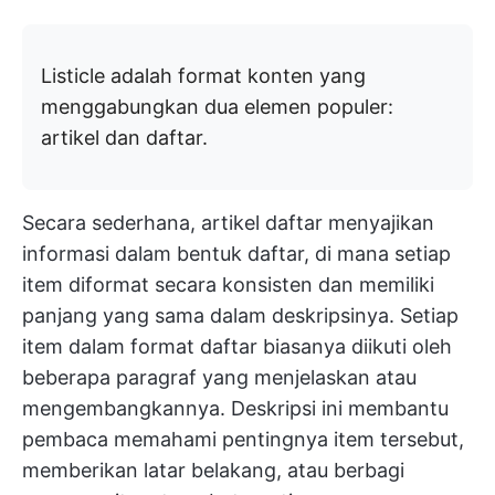
Listicle adalah format konten yang
menggabungkan dua elemen populer:
artikel dan daftar.
Secara sederhana, artikel daftar menyajikan
informasi dalam bentuk daftar, di mana setiap
item diformat secara konsisten dan memiliki
panjang yang sama dalam deskripsinya. Setiap
item dalam format daftar biasanya diikuti oleh
beberapa paragraf yang menjelaskan atau
mengembangkannya. Deskripsi ini membantu
pembaca memahami pentingnya item tersebut,
memberikan latar belakang, atau berbagi