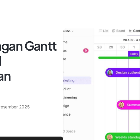
gan Gantt
d
an
Desember 2025