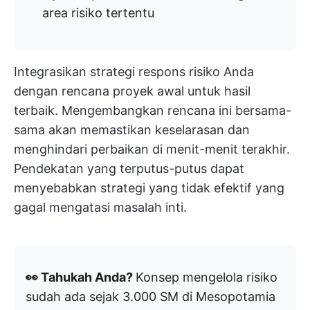
area risiko tertentu
Integrasikan strategi respons risiko Anda
dengan rencana proyek awal untuk hasil
terbaik. Mengembangkan rencana ini bersama-
sama akan memastikan keselarasan dan
menghindari perbaikan di menit-menit terakhir.
Pendekatan yang terputus-putus dapat
menyebabkan strategi yang tidak efektif yang
gagal mengatasi masalah inti.
👀 Tahukah Anda?
Konsep mengelola risiko
sudah ada sejak 3.000 SM di Mesopotamia