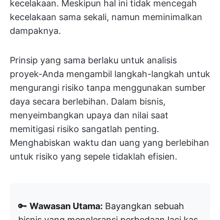
kecelakaan. Meskipun hal ini tidak mencegah
kecelakaan sama sekali, namun meminimalkan
dampaknya.
Prinsip yang sama berlaku untuk analisis
proyek-Anda mengambil langkah-langkah untuk
mengurangi risiko tanpa menggunakan sumber
daya secara berlebihan. Dalam bisnis,
menyeimbangkan upaya dan nilai saat
memitigasi risiko sangatlah penting.
Menghabiskan waktu dan uang yang berlebihan
untuk risiko yang sepele tidaklah efisien.
🔑
Wawasan Utama:
Bayangkan sebuah
bisnis yang menoleransi perbedaan laci kas