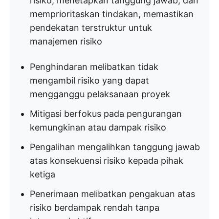
risiko, menetapkan tanggung jawab, dan
memprioritaskan tindakan, memastikan
pendekatan terstruktur untuk
manajemen risiko
Penghindaran melibatkan tidak
mengambil risiko yang dapat
mengganggu pelaksanaan proyek
Mitigasi berfokus pada pengurangan
kemungkinan atau dampak risiko
Pengalihan mengalihkan tanggung jawab
atas konsekuensi risiko kepada pihak
ketiga
Penerimaan melibatkan pengakuan atas
risiko berdampak rendah tanpa