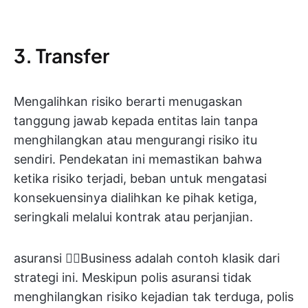
3. Transfer
Mengalihkan risiko berarti menugaskan
tanggung jawab kepada entitas lain tanpa
menghilangkan atau mengurangi risiko itu
sendiri. Pendekatan ini memastikan bahwa
ketika risiko terjadi, beban untuk mengatasi
konsekuensinya dialihkan ke pihak ketiga,
seringkali melalui kontrak atau perjanjian.
asuransi 👉🏼Business adalah contoh klasik dari
strategi ini. Meskipun polis asuransi tidak
menghilangkan risiko kejadian tak terduga, polis