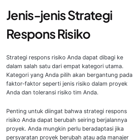
Jenis-jenis Strategi
Respons Risiko
Strategi respons risiko Anda dapat dibagi ke
dalam salah satu dari empat kategori utama.
Kategori yang Anda pilih akan bergantung pada
faktor-faktor seperti jenis risiko dalam proyek
Anda dan toleransi risiko tim Anda.
Penting untuk diingat bahwa strategi respons
risiko Anda dapat berubah seiring berjalannya
proyek. Anda mungkin perlu beradaptasi jika
persyaratan proyek berubah atau ada manajer