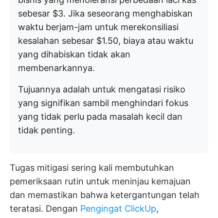
sebesar $3. Jika seseorang menghabiskan
waktu berjam-jam untuk merekonsiliasi
kesalahan sebesar $1.50, biaya atau waktu
yang dihabiskan tidak akan
membenarkannya.
Tujuannya adalah untuk mengatasi risiko
yang signifikan sambil menghindari fokus
yang tidak perlu pada masalah kecil dan
tidak penting.
Tugas mitigasi sering kali membutuhkan
pemeriksaan rutin untuk meninjau kemajuan
dan memastikan bahwa ketergantungan telah
teratasi. Dengan
Pengingat ClickUp
,