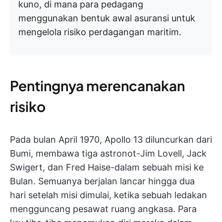
kuno, di mana para pedagang
menggunakan bentuk awal asuransi untuk
mengelola risiko perdagangan maritim.
Pentingnya merencanakan
risiko
Pada bulan April 1970, Apollo 13 diluncurkan dari
Bumi, membawa tiga astronot-Jim Lovell, Jack
Swigert, dan Fred Haise-dalam sebuah misi ke
Bulan. Semuanya berjalan lancar hingga dua
hari setelah misi dimulai, ketika sebuah ledakan
mengguncang pesawat ruang angkasa. Para