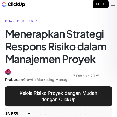
Blog ClickUp
Mulai
Ope
MANAJEMEN PROYEK
Menerapkan Strategi
Respons Risiko dalam
Manajemen Proyek
7 Februari 2025
Praburam
Growth Marketing Manager
Kelola Risiko Proyek dengan Mudah
dengan ClickUp