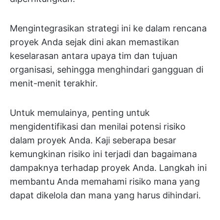
Mengintegrasikan strategi ini ke dalam rencana
proyek Anda sejak dini akan memastikan
keselarasan antara upaya tim dan tujuan
organisasi, sehingga menghindari gangguan di
menit-menit terakhir.
Untuk memulainya, penting untuk
mengidentifikasi dan menilai potensi risiko
dalam proyek Anda. Kaji seberapa besar
kemungkinan risiko ini terjadi dan bagaimana
dampaknya terhadap proyek Anda. Langkah ini
membantu Anda memahami risiko mana yang
dapat dikelola dan mana yang harus dihindari.