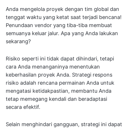
Anda mengelola proyek dengan tim global dan
tenggat waktu yang ketat saat terjadi bencana!
Penundaan vendor yang tiba-tiba membuat
semuanya keluar jalur. Apa yang Anda lakukan
sekarang?
Risiko seperti ini tidak dapat dihindari, tetapi
cara Anda menanganinya menentukan
keberhasilan proyek Anda. Strategi respons
risiko adalah rencana permainan Anda untuk
mengatasi ketidakpastian, membantu Anda
tetap memegang kendali dan beradaptasi
secara efektif.
Selain menghindari gangguan, strategi ini dapat