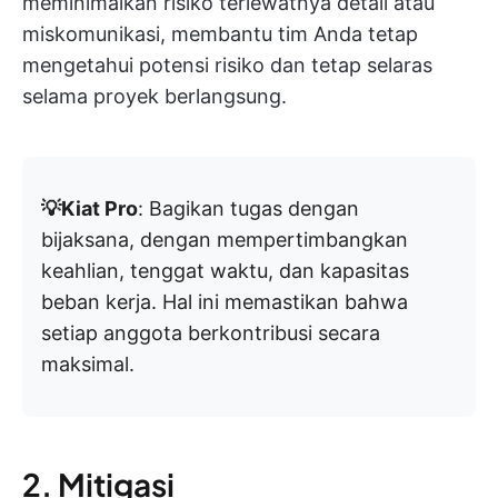
meminimalkan risiko terlewatnya detail atau
miskomunikasi, membantu tim Anda tetap
mengetahui potensi risiko dan tetap selaras
selama proyek berlangsung.
💡Kiat Pro
: Bagikan tugas dengan
bijaksana, dengan mempertimbangkan
keahlian, tenggat waktu, dan kapasitas
beban kerja. Hal ini memastikan bahwa
setiap anggota berkontribusi secara
maksimal.
2. Mitigasi