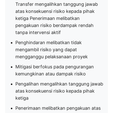
Transfer mengalihkan tanggung jawab
atas konsekuensi risiko kepada pihak
ketiga Penerimaan melibatkan
pengakuan risiko berdampak rendah
tanpa intervensi aktif
Penghindaran melibatkan tidak
mengambil risiko yang dapat
mengganggu pelaksanaan proyek
Mitigasi berfokus pada pengurangan
kemungkinan atau dampak risiko
Pengalihan mengalihkan tanggung jawab
atas konsekuensi risiko kepada pihak
ketiga
Penerimaan melibatkan pengakuan atas