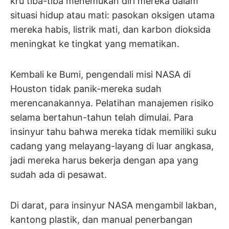
kru tiba-tiba menemukan diri mereka dalam
situasi hidup atau mati: pasokan oksigen utama
mereka habis, listrik mati, dan karbon dioksida
meningkat ke tingkat yang mematikan.
Kembali ke Bumi, pengendali misi NASA di
Houston tidak panik-mereka sudah
merencanakannya. Pelatihan manajemen risiko
selama bertahun-tahun telah dimulai. Para
insinyur tahu bahwa mereka tidak memiliki suku
cadang yang melayang-layang di luar angkasa,
jadi mereka harus bekerja dengan apa yang
sudah ada di pesawat.
Di darat, para insinyur NASA mengambil lakban,
kantong plastik, dan manual penerbangan