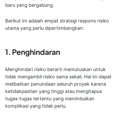
baru yang bergabung.
Berikut ini adalah empat strategi respons risiko
utama yang perlu dipertimbangkan:
1. Penghindaran
Menghindari risiko berarti memutuskan untuk
tidak mengambil risiko sama sekali. Hal ini dapat
melibatkan penundaan seluruh proyek karena
ketidakpastian yang tinggi atau menghapus
tugas-tugas tertentu yang menimbulkan
komplikasi yang tidak perlu.