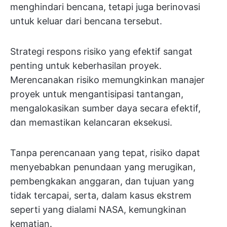
menghindari bencana, tetapi juga berinovasi
untuk keluar dari bencana tersebut.
Strategi respons risiko yang efektif sangat
penting untuk keberhasilan proyek.
Merencanakan risiko memungkinkan manajer
proyek untuk mengantisipasi tantangan,
mengalokasikan sumber daya secara efektif,
dan memastikan kelancaran eksekusi.
Tanpa perencanaan yang tepat, risiko dapat
menyebabkan penundaan yang merugikan,
pembengkakan anggaran, dan tujuan yang
tidak tercapai, serta, dalam kasus ekstrem
seperti yang dialami NASA, kemungkinan
kematian.