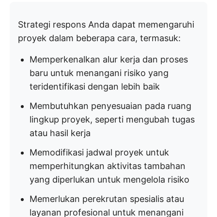
Strategi respons Anda dapat memengaruhi
proyek dalam beberapa cara, termasuk:
Memperkenalkan alur kerja dan proses
baru untuk menangani risiko yang
teridentifikasi dengan lebih baik
Membutuhkan penyesuaian pada ruang
lingkup proyek, seperti mengubah tugas
atau hasil kerja
Memodifikasi jadwal proyek untuk
memperhitungkan aktivitas tambahan
yang diperlukan untuk mengelola risiko
Memerlukan perekrutan spesialis atau
layanan profesional untuk menangani