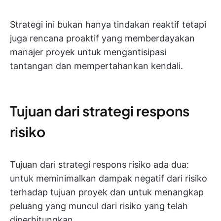
Strategi ini bukan hanya tindakan reaktif tetapi
juga rencana proaktif yang memberdayakan
manajer proyek untuk mengantisipasi
tantangan dan mempertahankan kendali.
Tujuan dari strategi respons
risiko
Tujuan dari strategi respons risiko ada dua:
untuk meminimalkan dampak negatif dari risiko
terhadap tujuan proyek dan untuk menangkap
peluang yang muncul dari risiko yang telah
diperhitungkan.