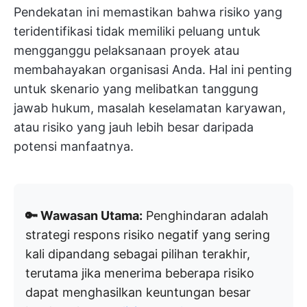
Pendekatan ini memastikan bahwa risiko yang
teridentifikasi tidak memiliki peluang untuk
mengganggu pelaksanaan proyek atau
membahayakan organisasi Anda. Hal ini penting
untuk skenario yang melibatkan tanggung
jawab hukum, masalah keselamatan karyawan,
atau risiko yang jauh lebih besar daripada
potensi manfaatnya.
🔑 Wawasan Utama:
Penghindaran adalah
strategi respons risiko negatif yang sering
kali dipandang sebagai pilihan terakhir,
terutama jika menerima beberapa risiko
dapat menghasilkan keuntungan besar