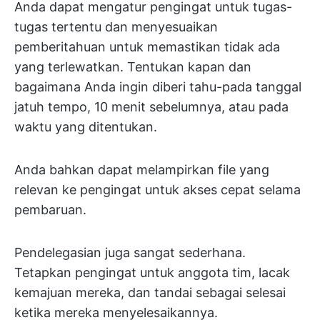
Anda dapat mengatur pengingat untuk tugas-
tugas tertentu dan menyesuaikan
pemberitahuan untuk memastikan tidak ada
yang terlewatkan. Tentukan kapan dan
bagaimana Anda ingin diberi tahu-pada tanggal
jatuh tempo, 10 menit sebelumnya, atau pada
waktu yang ditentukan.
Anda bahkan dapat melampirkan file yang
relevan ke pengingat untuk akses cepat selama
pembaruan.
Pendelegasian juga sangat sederhana.
Tetapkan pengingat untuk anggota tim, lacak
kemajuan mereka, dan tandai sebagai selesai
ketika mereka menyelesaikannya.