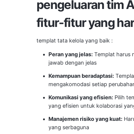
pengeluaran tim An
fitur-fitur yang h
templat tata kelola yang baik
:
Peran yang jelas:
Templat harus m
jawab dengan jelas
Kemampuan beradaptasi:
Templat 
mengakomodasi setiap perubaha
Komunikasi yang efisien:
Pilih t
yang efisien untuk kolaborasi ya
Manajemen risiko yang kuat:
Haru
yang serbaguna