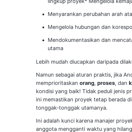
lingkup proyek
* Mengelola kemaju
Menyarankan perubahan arah ata
Mengelola hubungan dan koresp
Mendokumentasikan dan mencata
utama
Lebih mudah diucapkan daripada dilak
Namun sebagai aturan praktis, jika A
memprioritaskan
orang
,
proses
, dan
k
kondisi yang baik! Tidak peduli
jenis p
ini memastikan proyek tetap berada di
tonggak-tonggak utamanya.
Ini adalah kunci karena manajer pro
anggota mengganti waktu yang hilang