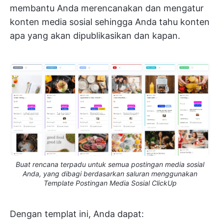
membantu Anda merencanakan dan mengatur
konten media sosial sehingga Anda tahu konten
apa yang akan dipublikasikan dan kapan.
Buat rencana terpadu untuk semua postingan media sosial
Anda, yang dibagi berdasarkan saluran menggunakan
Template Postingan Media Sosial ClickUp
Dengan templat ini, Anda dapat: