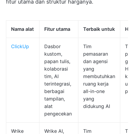
fitur utama dan struktur harganya.
Nama alat
Fitur utama
Terbaik untuk
Har
ClickUp
Dasbor
Tim
Ter
kustom,
pemasaran
pak
papan tulis,
dan agensi
grat
kolaborasi
yang
Har
tim, AI
membutuhkan
khu
terintegrasi,
ruang kerja
unt
berbagai
all-in-one
per
tampilan,
yang
alat
didukung AI
pengecekan
Wrike
Wrike AI,
Tim
Ter