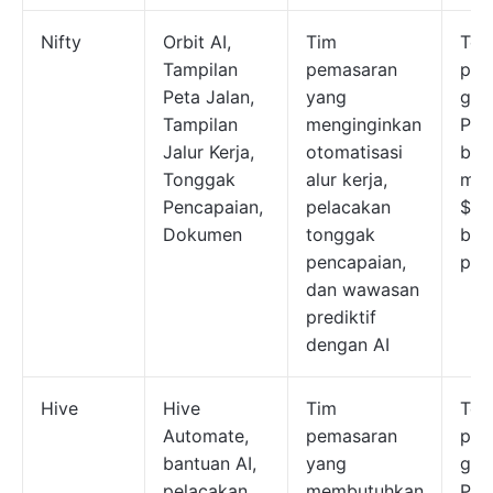
Nifty
Orbit AI,
Tim
Ter
Tampilan
pemasaran
pak
Peta Jalan,
yang
grat
Tampilan
menginginkan
Pak
Jalur Kerja,
otomatisasi
ber
Tonggak
alur kerja,
mula
Pencapaian,
pelacakan
$49
Dokumen
tonggak
bul
pencapaian,
pen
dan wawasan
prediktif
dengan AI
Hive
Hive
Tim
Ter
Automate,
pemasaran
pak
bantuan AI,
yang
grat
pelacakan
membutuhkan
Pak