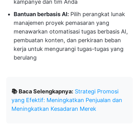
kampanye dan tim Anda
Bantuan berbasis AI:
Pilih perangkat lunak
manajemen proyek pemasaran yang
menawarkan otomatisasi tugas berbasis AI,
pembuatan konten, dan perkiraan beban
kerja untuk mengurangi tugas-tugas yang
berulang
📚 Baca Selengkapnya:
Strategi Promosi
yang Efektif: Meningkatkan Penjualan dan
Meningkatkan Kesadaran Merek