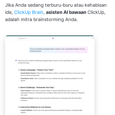
Jika Anda sedang terburu-buru atau kehabisan
ide,
ClickUp Brain
,
asisten AI bawaan
ClickUp,
adalah mitra brainstorming Anda.