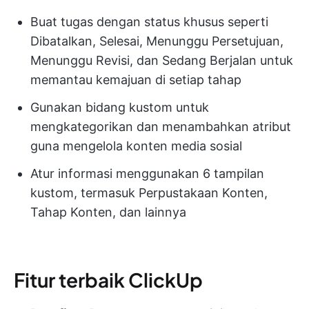
Buat tugas dengan status khusus seperti
Dibatalkan, Selesai, Menunggu Persetujuan,
Menunggu Revisi, dan Sedang Berjalan untuk
memantau kemajuan di setiap tahap
Gunakan bidang kustom untuk
mengkategorikan dan menambahkan atribut
guna mengelola konten media sosial
Atur informasi menggunakan 6 tampilan
kustom, termasuk Perpustakaan Konten,
Tahap Konten, dan lainnya
Fitur terbaik ClickUp