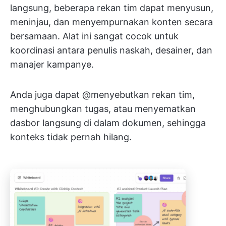
langsung, beberapa rekan tim dapat menyusun,
meninjau, dan menyempurnakan konten secara
bersamaan. Alat ini sangat cocok untuk
koordinasi antara penulis naskah, desainer, dan
manajer kampanye.
Anda juga dapat @menyebutkan rekan tim,
menghubungkan tugas, atau menyematkan
dasbor langsung di dalam dokumen, sehingga
konteks tidak pernah hilang.