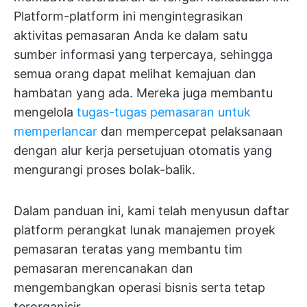
Platform-platform ini mengintegrasikan
aktivitas pemasaran Anda ke dalam satu
sumber informasi yang terpercaya, sehingga
semua orang dapat melihat kemajuan dan
hambatan yang ada. Mereka juga membantu
mengelola
tugas-tugas pemasaran untuk
memperlancar
dan mempercepat pelaksanaan
dengan alur kerja persetujuan otomatis yang
mengurangi proses bolak-balik.
Dalam panduan ini, kami telah menyusun daftar
platform perangkat lunak manajemen proyek
pemasaran teratas yang membantu tim
pemasaran merencanakan dan
mengembangkan operasi bisnis serta tetap
terorganisir.