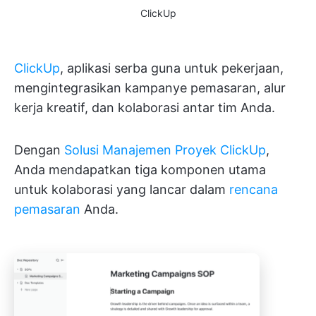
ClickUp
ClickUp
, aplikasi serba guna untuk pekerjaan,
mengintegrasikan kampanye pemasaran, alur
kerja kreatif, dan kolaborasi antar tim Anda.
Dengan
Solusi Manajemen Proyek ClickUp
,
Anda mendapatkan tiga komponen utama
untuk kolaborasi yang lancar dalam
rencana
pemasaran
Anda.