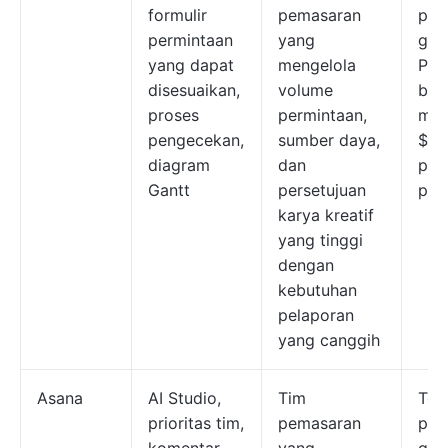
formulir
pemasaran
pak
permintaan
yang
grat
yang dapat
mengelola
Pak
disesuaikan,
volume
ber
proses
permintaan,
mula
pengecekan,
sumber daya,
$10
diagram
dan
pen
Gantt
persetujuan
per
karya kreatif
yang tinggi
dengan
kebutuhan
pelaporan
yang canggih
Asana
AI Studio,
Tim
Ter
prioritas tim,
pemasaran
pak