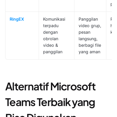
pe
RingEX
Komunikasi
Panggilan
Pe
terpadu
video grup,
ha
dengan
pesan
kh
obrolan
langsung,
video &
berbagi file
panggilan
yang aman
Alternatif Microsoft
Teams Terbaik yang