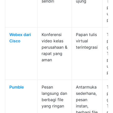
sendiri
ujung
Ter
pe
un
pe
Webex dari
Konferensi
Papan tulis
Ter
Cisco
video kelas
virtual
pa
perusahaan &
terintegrasi
gra
rapat yang
Ter
aman
pe
un
pe
Pumble
Pesan
Antarmuka
Ter
langsung dan
sederhana,
pa
berbagi file
pesan
gra
yang ringan
instan,
Ter
berbagi file
pe