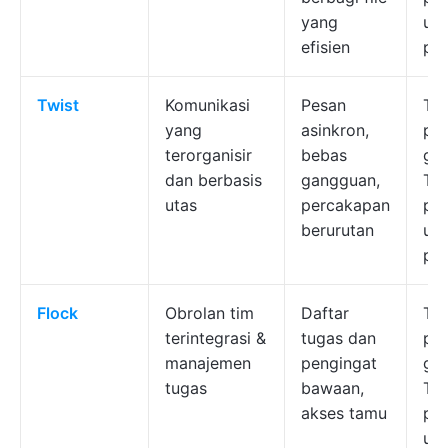
yang
un
efisien
pe
Twist
Komunikasi
Pesan
Ter
yang
asinkron,
pa
terorganisir
bebas
gra
dan berbasis
gangguan,
Ter
utas
percakapan
pe
berurutan
un
pe
Flock
Obrolan tim
Daftar
Ter
terintegrasi &
tugas dan
pa
manajemen
pengingat
gra
tugas
bawaan,
Ter
akses tamu
pe
un