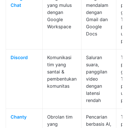
Chat
yang mulus
mendalam
pa
dengan
dengan
gra
Google
Gmail dan
Ter
Workspace
Google
pe
Docs
un
pe
Discord
Komunikasi
Saluran
Ter
tim yang
suara,
pa
santai &
panggilan
gra
pembentukan
video
Ter
komunitas
dengan
pe
latensi
un
rendah
pe
Chanty
Obrolan tim
Pencarian
Ter
yang
berbasis AI,
pa