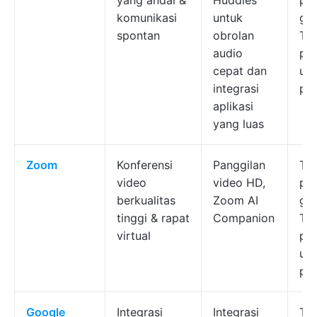
yang andal &
Huddles
pa
komunikasi
untuk
gra
spontan
obrolan
Ter
audio
pe
cepat dan
un
integrasi
pe
aplikasi
yang luas
Zoom
Konferensi
Panggilan
Ter
video
video HD,
pa
berkualitas
Zoom AI
gra
tinggi & rapat
Companion
Ter
virtual
pe
un
pe
Google
Integrasi
Integrasi
Ter