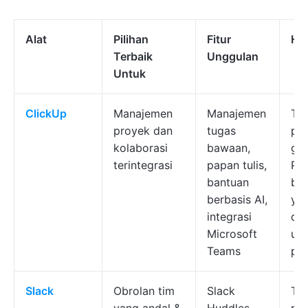
Alat
Pilihan
Fitur
Ha
Terbaik
Unggulan
Untuk
ClickUp
Manajemen
Manajemen
Ter
proyek dan
tugas
pa
kolaborasi
bawaan,
gra
terintegrasi
papan tulis,
Pa
bantuan
be
berbasis AI,
ya
integrasi
dis
Microsoft
un
Teams
pe
Slack
Obrolan tim
Slack
Ter