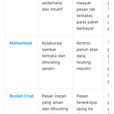
sederhana
riwayat
gra
dan intuitif
pesan tak
Ter
terbatas
pe
pada paket
un
berbayar
pe
Mattermost
Kolaborasi
Kontrol
Ter
sumber
penuh atas
pa
terbuka dan
data,
gra
dihosting
hosting
Ter
sendiri
mandiri
pe
un
pe
Rocket.Chat
Pesan instan
Pesan
Ter
yang aman
terenkripsi
pa
dan dihosting
ujung ke
gra