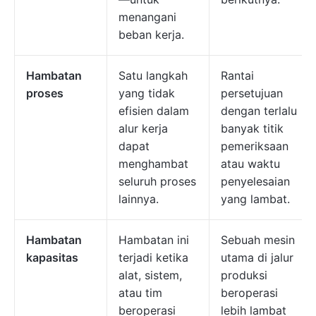
menangani
beban kerja.
Hambatan
Satu langkah
Rantai
proses
yang tidak
persetujuan
efisien dalam
dengan terlalu
alur kerja
banyak titik
dapat
pemeriksaan
menghambat
atau waktu
seluruh proses
penyelesaian
lainnya.
yang lambat.
Hambatan
Hambatan ini
Sebuah mesin
kapasitas
terjadi ketika
utama di jalur
alat, sistem,
produksi
atau tim
beroperasi
beroperasi
lebih lambat