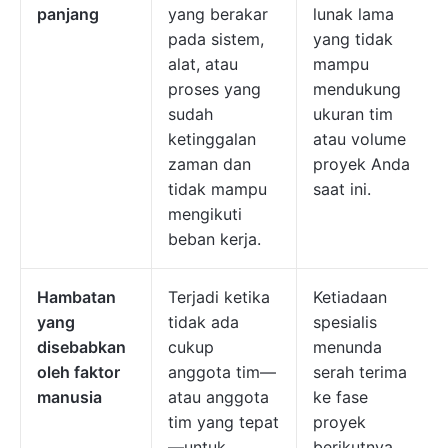
panjang
yang berakar
lunak lama
pada sistem,
yang tidak
alat, atau
mampu
proses yang
mendukung
sudah
ukuran tim
ketinggalan
atau volume
zaman dan
proyek Anda
tidak mampu
saat ini.
mengikuti
beban kerja.
Hambatan
Terjadi ketika
Ketiadaan
yang
tidak ada
spesialis
disebabkan
cukup
menunda
oleh faktor
anggota tim—
serah terima
manusia
atau anggota
ke fase
tim yang tepat
proyek
—untuk
berikutnya.