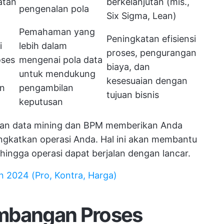
atan
berkelanjutan (mis.,
pengenalan pola
Six Sigma, Lean)
Pemahaman yang
Peningkatan efisiensi
i
lebih dalam
proses, pengurangan
oses
mengenai pola data
biaya, dan
untuk mendukung
kesesuaian dengan
an
pengambilan
tujuan bisnis
keputusan
an data mining dan BPM memberikan Anda
gkatkan operasi Anda. Hal ini akan membantu
ingga operasi dapat berjalan dengan lancar.
n 2024 (Pro, Kontra, Harga)
mbangan Proses