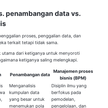
. penambangan data vs.
is
penggalian proses, penggalian data, dan
a terkait tetapi tidak sama.
 utama dari ketiganya untuk menyoroti
aimana ketiganya saling melengkapi.
Manajemen proses
n
Penambangan data
bisnis (BPM)
is
Menganalisis
Disiplin ilmu yang
iwa
kumpulan data
berfokus pada
,
yang besar untuk
pemodelan,
menemukan pola
pengelolaan, dan