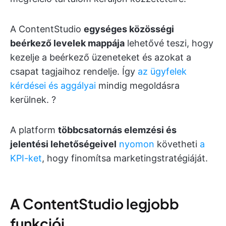
A ContentStudio
egységes közösségi
beérkező levelek mappája
lehetővé teszi, hogy
kezelje a beérkező üzeneteket és azokat a
csapat tagjaihoz rendelje. Így
az ügyfelek
kérdései és aggályai
mindig megoldásra
kerülnek. ?
A platform
többcsatornás elemzési és
jelentési lehetőségeivel
nyomon
követheti
a
KPI-ket
, hogy finomítsa marketingstratégiáját.
A ContentStudio legjobb
funkciói