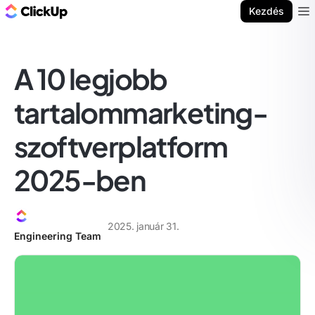
ClickUp blog
Kezdés
Ope
A 10 legjobb
tartalommarketing-
szoftverplatform
2025-ben
2025. január 31.
Engineering Team