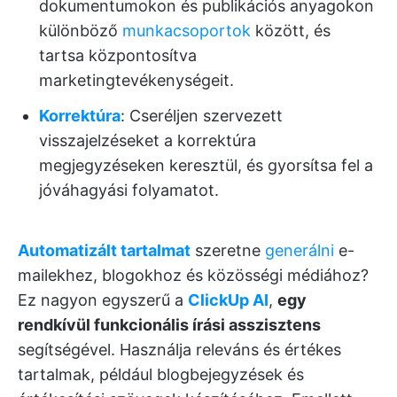
dokumentumokon és publikációs anyagokon
különböző
munkacsoportok
között, és
tartsa központosítva
marketingtevékenységeit.
Korrektúra
: Cseréljen szervezett
visszajelzéseket a korrektúra
megjegyzéseken keresztül, és gyorsítsa fel a
jóváhagyási folyamatot.
Automatizált tartalmat
szeretne
generálni
e-
mailekhez, blogokhoz és közösségi médiához?
Ez nagyon egyszerű a
ClickUp AI
,
egy
rendkívül funkcionális írási asszisztens
segítségével. Használja releváns és értékes
tartalmak, például blogbejegyzések és