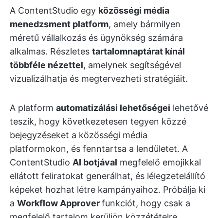
A ContentStudio egy
közösségi média
menedzsment platform
, amely bármilyen
méretű vállalkozás és ügynökség számára
alkalmas. Részletes
tartalomnaptárat kínál
többféle nézettel
, amelynek segítségével
vizualizálhatja és megtervezheti stratégiáit.
A platform
automatizálási lehetőségei
lehetővé
teszik, hogy következetesen tegyen közzé
bejegyzéseket a közösségi média
platformokon, és fenntartsa a lendületet. A
ContentStudio
AI botjával
megfelelő emojikkal
ellátott feliratokat generálhat, és lélegzetelállító
képeket hozhat létre kampányaihoz. Próbálja ki
a
Workflow Approver
funkciót, hogy csak a
megfelelő tartalom kerüljön közzétételre.