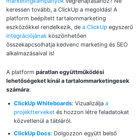
marketingkampányok
végrehajtásához? Ne
keressen tovább, a ClickUp a megoldás! A
platform beépített tartalommarketing
eszközökkel rendelkezik, de
a ClickUp
egyszerű
integrációjának
köszönhetően
összekapcsolhatja kedvenc marketing és SEO
alkalmazásaival is!
A platform
páratlan együttműködési
lehetőségeket kínál a tartalommarketingesek
számára
:
ClickUp Whiteboards
: Vizualizálja
a
projektterveket
és hozzon létre feladatokat
közvetlenül a tábláról.
ClickUp Docs
: Dolgozzon együtt belső