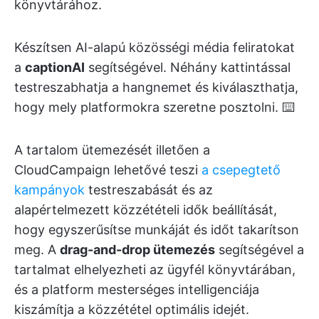
könyvtárához.
Készítsen AI-alapú közösségi média feliratokat
a
captionAI
segítségével. Néhány kattintással
testreszabhatja a hangnemet és kiválaszthatja,
hogy mely platformokra szeretne posztolni. ⌨️
A tartalom ütemezését illetően a
CloudCampaign lehetővé teszi
a csepegtető
kampányok
testreszabását és az
alapértelmezett közzétételi idők beállítását,
hogy egyszerűsítse munkáját és időt takarítson
meg. A
drag-and-drop ütemezés
segítségével a
tartalmat elhelyezheti az ügyfél könyvtárában,
és a platform mesterséges intelligenciája
kiszámítja a közzététel optimális idejét.