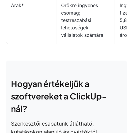
Árak*
Örökre ingyenes
Ingye
csomag;
fizet
testreszabási
5,84
lehetőségek
USD/h
vállalatok számára
áron 
Hogyan értékeljük a
szoftvereket a ClickUp-
nál?
Szerkesztői csapatunk átlátható,
kutatásokon alapuló és gyártóktól