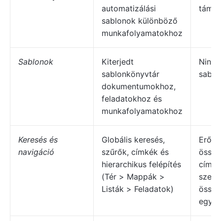
automatizálási
támog
sablonok különböző
munkafolyamatokhoz
Sablonok
Kiterjedt
Nincs
sablonkönyvtár
sablo
dokumentumokhoz,
feladatokhoz és
munkafolyamatokhoz
Keresés és
Globális keresés,
Erős
navigáció
szűrők, címkék és
össze
hierarchikus felépítés
címké
(Tér > Mappák >
szerv
Listák > Feladatok)
össze
egysz