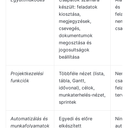
készült: feladatok
és
kiosztása,
felad
megjegyzések,
nem i
csevegés,
csapa
dokumentumok
megosztása és
jogosultságok
beállítása
Projektkezelési
Többféle nézet (lista,
Nem p
funkciók
tábla, Gantt,
csapa
idővonal), célok,
felad
munkaterhelés-nézet,
terve
sprintek
Automatizálás és
Egyedi és előre
Nincs
munkafolyamatok
elkészített
autom