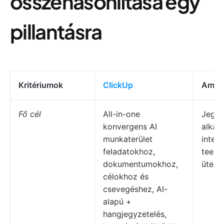
összehasonlítása egy
pillantásra
Kritériumok
ClickUp
Ampl
Fő cél
All-in-one
Jegyz
konvergens AI
alkal
munkaterület
integr
feladatokhoz,
teend
dokumentumokhoz,
üteme
célokhoz és
csevegéshez, AI-
alapú +
hangjegyzetelés,