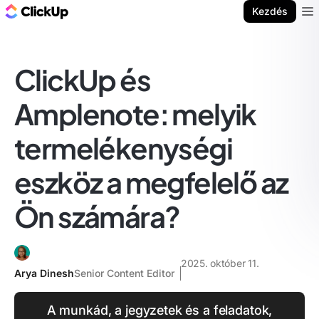
ClickUp blog
Kezdés
Ope
ClickUp és
Amplenote: melyik
termelékenységi
eszköz a megfelelő az
Ön számára?
2025. október 11.
Arya Dinesh
Senior Content Editor
A munkád, a jegyzetek és a feladatok,