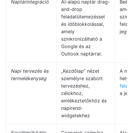
Naptárintegráció
AI-alapú naptár drag-
Beépít
and-drop
amely
feladatütemezéssel
szink
és időblokkolással,
felad
amely
jegyz
szinkronizálható a
Google és az
Outlook naptárral.
Napi tervezés és
„Kezdőlap” nézet
A nap
termelékenység
személyre szabott
helye
tervezéshez,
felad
célokhoz,
a jegy
emlékeztetőkhöz és
napirend-
widgetekhez
Együttműködés
Csapatok számára
Alapv