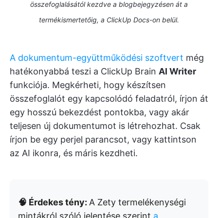
összefoglalásától kezdve a blogbejegyzésen át a
termékismertetőig, a ClickUp Docs-on belül.
A dokumentum-együttműködési szoftvert
még
hatékonyabbá teszi a ClickUp Brain
AI Writer
funkciója. Megkérheti, hogy készítsen
összefoglalót egy kapcsolódó feladatról, írjon át
egy hosszú bekezdést pontokba, vagy akár
teljesen új dokumentumot is létrehozhat. Csak
írjon be egy perjel parancsot, vagy kattintson
az AI ikonra, és máris kezdheti.
🧠 Érdekes tény:
A Zety termelékenységi
mintákról szóló jelentése szerint
a