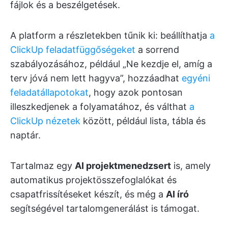
fájlok és a beszélgetések.
A platform a részletekben tűnik ki: beállíthatja
a
ClickUp feladatfüggőségeket
a sorrend
szabályozásához, például „Ne kezdje el, amíg a
terv jóvá nem lett hagyva”, hozzáadhat
egyéni
feladatállapotokat
, hogy azok pontosan
illeszkedjenek a folyamatához, és válthat
a
ClickUp nézetek
között, például lista, tábla és
naptár.
Tartalmaz egy
AI projektmenedzsert
is, amely
automatikus projektösszefoglalókat és
csapatfrissítéseket készít, és még a
AI író
segítségével tartalomgenerálást is támogat.