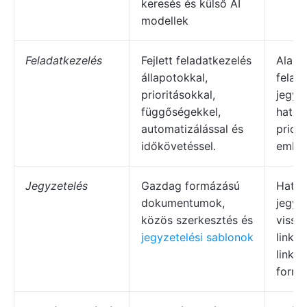
keresés és külső AI
modellek
Feladatkezelés
Fejlett feladatkezelés
Alapv
állapotokkal,
felad
prioritásokkal,
jegyz
függőségekkel,
határ
automatizálással és
priori
időkövetéssel.
emlék
Jegyzetelés
Gazdag formázású
Haté
dokumentumok,
jegyz
közös szerkesztés és
vissz
jegyzetelési sablonok
linkek
linkek
formá