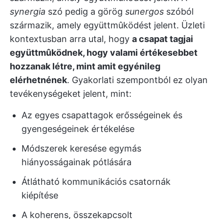
synergia
szó pedig a görög
sunergos
szóból
származik, amely együttmûködést jelent. Üzleti
kontextusban arra utal, hogy
a csapat tagjai
együttmûködnek, hogy valami értékesebbet
hozzanak létre, mint amit egyénileg
elérhetnének
. Gyakorlati szempontból ez olyan
tevékenységeket jelent, mint:
Az egyes csapattagok erősségeinek és
gyengeségeinek értékelése
Módszerek keresése egymás
hiányosságainak pótlására
Átlátható kommunikációs csatornák
kiépítése
A koherens, összekapcsolt