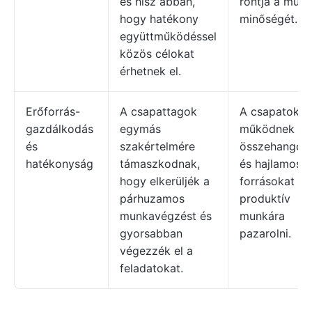
és hisz abban,
rontja a mun
hogy hatékony
minőségét.
együttműködéssel
közös célokat
érhetnek el.
Erőforrás-
A csapattagok
A csapatok 
gazdálkodás
egymás
működnek
és
szakértelmére
összehangolt
hatékonyság
támaszkodnak,
és hajlamosa
hogy elkerüljék a
forrásokat n
párhuzamos
produktív
munkavégzést és
munkára
gyorsabban
pazarolni.
végezzék el a
feladatokat.