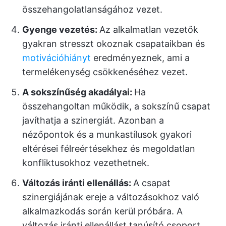
összehangolatlanságához vezet.
Gyenge vezetés:
Az alkalmatlan vezetők
gyakran stresszt okoznak csapataikban és
motivációhiányt
eredményeznek, ami a
termelékenység csökkenéséhez vezet.
A sokszínűség akadályai:
Ha
összehangoltan működik, a sokszínű csapat
javíthatja a szinergiát. Azonban a
nézőpontok és a munkastílusok gyakori
eltérései félreértésekhez és megoldatlan
konfliktusokhoz vezethetnek.
Változás iránti ellenállás:
A csapat
szinergiájának ereje a változásokhoz való
alkalmazkodás során kerül próbára. A
változás iránti ellenállást tanúsító csoport