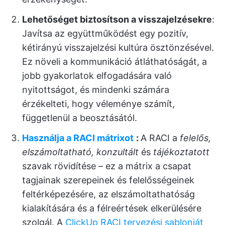
Lehetőséget biztosítson a visszajelzésekre
:
Javítsa az együttműködést egy pozitív,
kétirányú visszajelzési kultúra ösztönzésével.
Ez növeli a kommunikáció átláthatóságát, a
jobb gyakorlatok elfogadására való
nyitottságot, és mindenki számára
érzékelteti, hogy véleménye számít,
függetlenül a beosztásától.
Használja a RACI mátrixot
:
A RACI a
felelős,
elszámoltatható, konzultált
és
tájékoztatott
szavak rövidítése – ez a mátrix a csapat
tagjainak szerepeinek és felelősségeinek
feltérképezésére, az elszámoltathatóság
kialakítására és a félreértések elkerülésére
szolgál. A
ClickUp RACI tervezési sablonját