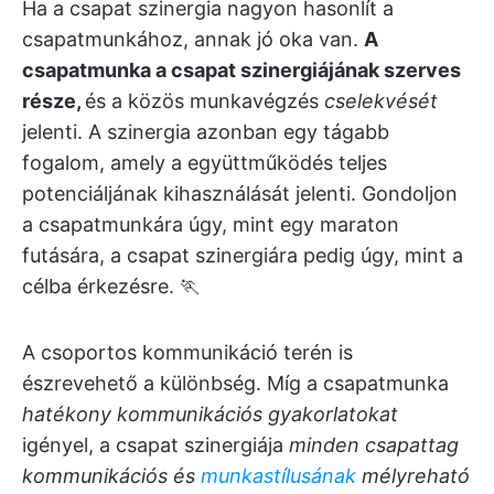
Ha a csapat szinergia nagyon hasonlít a
csapatmunkához, annak jó oka van.
A
csapatmunka a csapat szinergiájának szerves
része,
és a közös munkavégzés
cselekvését
jelenti. A szinergia azonban egy tágabb
fogalom, amely a együttműködés teljes
potenciáljának kihasználását jelenti. Gondoljon
a csapatmunkára úgy, mint egy maraton
futására, a csapat szinergiára pedig úgy, mint a
célba érkezésre. 🏃
A csoportos kommunikáció terén is
észrevehető a különbség. Míg a csapatmunka
hatékony kommunikációs gyakorlatokat
igényel, a csapat szinergiája
minden csapattag
kommunikációs és
munkastílusának
mélyreható