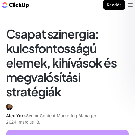
ClickUp blog
Kezdés
Ope
Csapat szinergia:
kulcsfontosságú
elemek, kihívások és
megvalósítási
stratégiák
Alex York
Senior Content Marketing Manager
2024. március 18.