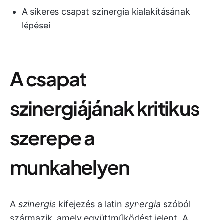
A sikeres csapat szinergia kialakításának
lépései
A csapat
szinergiájának kritikus
szerepe a
munkahelyen
A
szinergia
kifejezés a latin
synergia
szóból
származik, amely együttműködést jelent. A