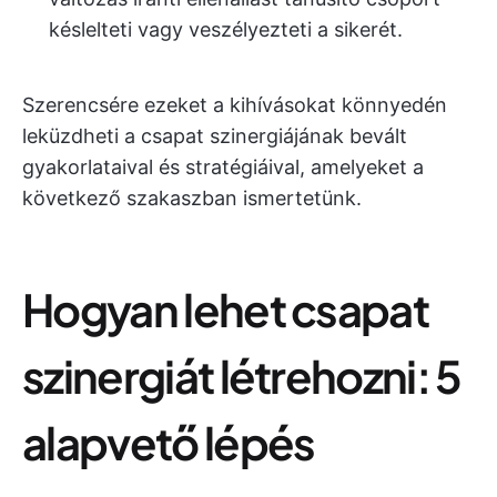
késlelteti vagy veszélyezteti a sikerét.
Szerencsére ezeket a kihívásokat könnyedén
leküzdheti a csapat szinergiájának bevált
gyakorlataival és stratégiáival, amelyeket a
következő szakaszban ismertetünk.
Hogyan lehet csapat
szinergiát létrehozni: 5
alapvető lépés