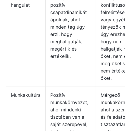
hangulat
pozitív
konfliktusok,
csapatdinamikát
félreértések
ápolnak, ahol
vagy egyéb
minden tag úgy
tényezők mia
érzi, hogy
úgy érezhetik
meghallgatják,
hogy nem
megértik és
hallgatják me
értékelik.
őket, nem ért
meg őket va
nem értékelik
őket.
Munkakultúra
Pozitív
Mérgező
munkakörnyezet,
munkakörnyez
ahol mindenki
ahol a szerep
tisztában van a
és feladatok
saját szerepével,
tisztázatlans