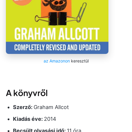
az Amazonon
keresztül
A könyvről
Szerző:
Graham Allcot
Kiadás éve:
2014
Becsült olvasási idő:
11 óra