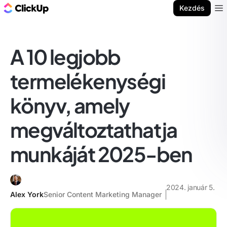
ClickUp blog
Kezdés
Ope
A 10 legjobb
termelékenységi
könyv, amely
megváltoztathatja
munkáját 2025-ben
2024. január 5.
Alex York
Senior Content Marketing Manager