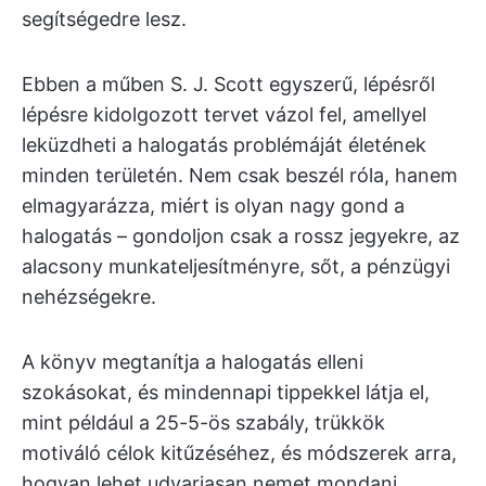
segítségedre lesz.
Ebben a műben S. J. Scott egyszerű, lépésről
lépésre kidolgozott tervet vázol fel, amellyel
leküzdheti a halogatás problémáját életének
minden területén. Nem csak beszél róla, hanem
elmagyarázza, miért is olyan nagy gond a
halogatás – gondoljon csak a rossz jegyekre, az
alacsony munkateljesítményre, sőt, a pénzügyi
nehézségekre.
A könyv megtanítja a halogatás elleni
szokásokat, és mindennapi tippekkel látja el,
mint például a 25-5-ös szabály, trükkök
motiváló célok kitűzéséhez, és módszerek arra,
hogyan lehet udvariasan nemet mondani