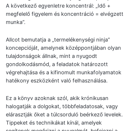
A következő egyenletre koncentrál: „Idő +
megfelelő figyelem és koncentráció = elvégzett
munka”.
Allcot bemutatja a „termelékenységi ninja”
koncepcióját, amelynek középpontjában olyan
tulajdonságok állnak, mint a nyugodt
gondolkodásmód, a feladatok határozott
végrehajtása és a kifinomult munkafolyamatok
hatékony eszközként való felhasználása.
Ez a könyv azoknak szól, akik krónikusan
halogatják a dolgokat, többfeladatosak, vagy
elárasztják őket a túlcsorduló beérkező levelek.
Tippeket és technikákat kínál, amelyek
segítenek megőrizni a nyugalmát, befejezni a