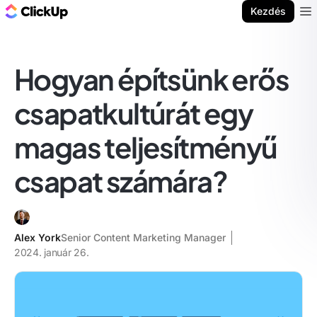
ClickUp blog
Kezdés
Ope
Hogyan építsünk erős
csapatkultúrát egy
magas teljesítményű
csapat számára?
Alex York
Senior Content Marketing Manager
2024. január 26.