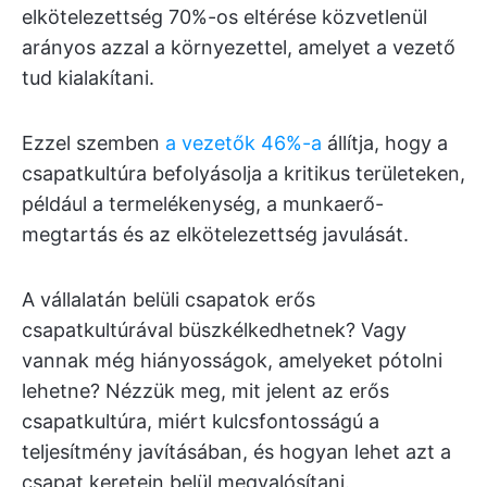
elkötelezettség 70%-os eltérése közvetlenül
arányos azzal a környezettel, amelyet a vezető
tud kialakítani.
Ezzel szemben
a vezetők 46%-a
állítja, hogy a
csapatkultúra befolyásolja a kritikus területeken,
például a termelékenység, a munkaerő-
megtartás és az elkötelezettség javulását.
A vállalatán belüli csapatok erős
csapatkultúrával büszkélkedhetnek? Vagy
vannak még hiányosságok, amelyeket pótolni
lehetne? Nézzük meg, mit jelent az erős
csapatkultúra, miért kulcsfontosságú a
teljesítmény javításában, és hogyan lehet azt a
csapat keretein belül megvalósítani.