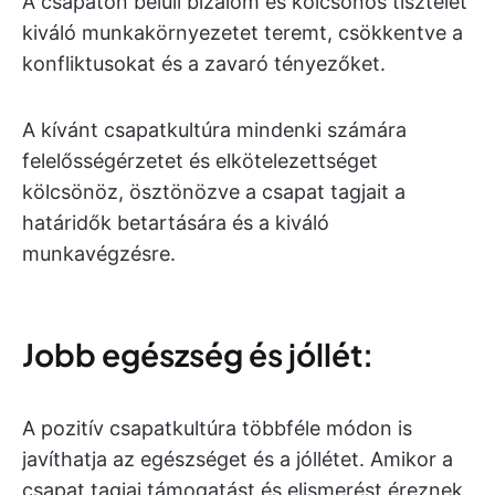
A csapaton belüli bizalom és kölcsönös tisztelet
kiváló munkakörnyezetet teremt, csökkentve a
konfliktusokat és a zavaró tényezőket.
A kívánt csapatkultúra mindenki számára
felelősségérzetet és elkötelezettséget
kölcsönöz, ösztönözve a csapat tagjait a
határidők betartására és a kiváló
munkavégzésre.
Jobb egészség és jóllét:
A pozitív csapatkultúra többféle módon is
javíthatja az egészséget és a jóllétet. Amikor a
csapat tagjai támogatást és elismerést éreznek,