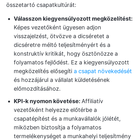
összetartó csapatkultúrát:
Válasszon kiegyensúlyozott megközelítést:
Képes vezetőként ügyesen adjon
visszajelzést, ötvözve a dicséretet a
dicséretre méltó teljesítményért és a
konstruktív kritikát, hogy ösztönözze a
folyamatos fejlődést. Ez a kiegyensúlyozott
megközelítés elősegíti
a csapat növekedését
és hozzájárul a vállalat küldetésének
előmozdításához.
KPI-k nyomon követése:
Affiliatív
vezetőként helyezze előtérbe a
csapatépítést és a munkavállalók jólétét,
miközben biztosítja a folyamatos
termelékenységet a munkahelyi teljesítmény