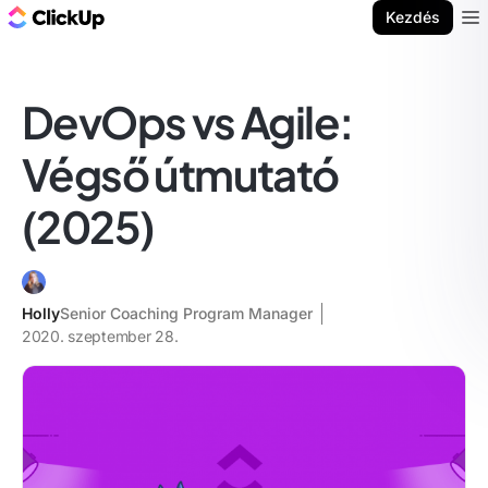
ClickUp blog
Kezdés
Ope
DevOps vs Agile:
Végső útmutató
(2025)
Holly
Senior Coaching Program Manager
2020. szeptember 28.