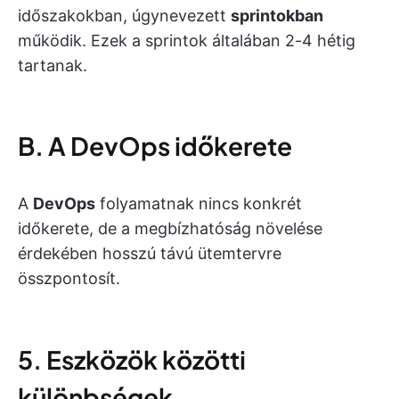
időszakokban, úgynevezett
sprintokban
működik. Ezek a sprintok általában 2-4 hétig
tartanak.
B. A DevOps időkerete
A
DevOps
folyamatnak nincs konkrét
időkerete, de a megbízhatóság növelése
érdekében hosszú távú ütemtervre
összpontosít.
5. Eszközök közötti
különbségek