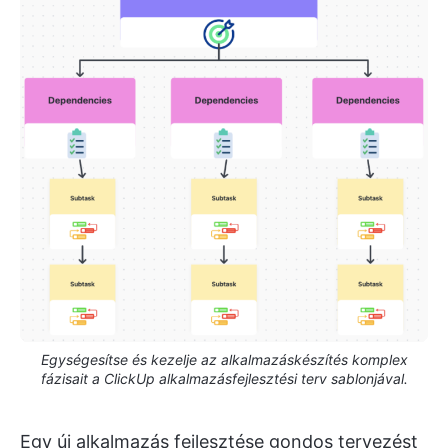
Egységesítse és kezelje az alkalmazáskészítés komplex
fázisait a ClickUp alkalmazásfejlesztési terv sablonjával.
Egy új alkalmazás fejlesztése gondos tervezést