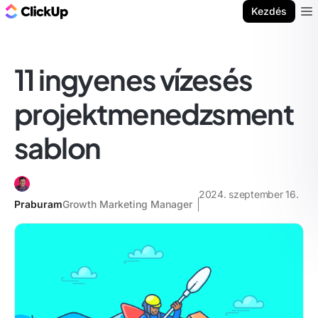
ClickUp blog
Kezdés
Ope
11 ingyenes vízesés
projektmenedzsment
sablon
2024. szeptember 16.
Praburam
Growth Marketing Manager