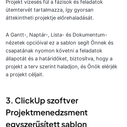
Projekt vízesés fül a fázisok és feladatok
ütemtervét tartalmazza, így gyorsan
áttekintheti projektje előrehaladását.
A Gantt-, Naptár-, Lista- és Dokumentum-
nézetek opcióival ez a sablon segít Önnek és
csapatának nyomon követni a feladatok
állapotát és a határidőket, biztosítva, hogy a
projekt a terv szerint haladjon, és Önök elérjék
a projekt céljait.
3. ClickUp szoftver
Projektmenedzsment
egyszerűsített sablon