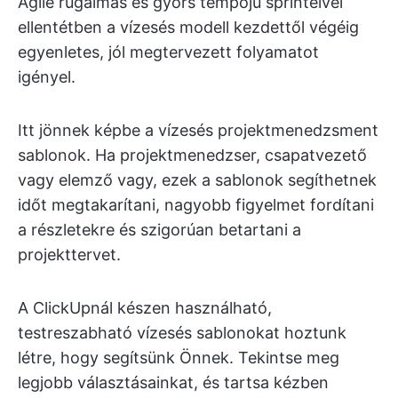
Agile rugalmas és gyors tempójú sprinteivel
ellentétben a vízesés modell kezdettől végéig
egyenletes, jól megtervezett folyamatot
igényel.
Itt jönnek képbe a vízesés projektmenedzsment
sablonok. Ha projektmenedzser, csapatvezető
vagy elemző vagy, ezek a sablonok segíthetnek
időt megtakarítani, nagyobb figyelmet fordítani
a részletekre és szigorúan betartani a
projekttervet.
A ClickUpnál készen használható,
testreszabható vízesés sablonokat hoztunk
létre, hogy segítsünk Önnek. Tekintse meg
legjobb választásainkat, és tartsa kézben