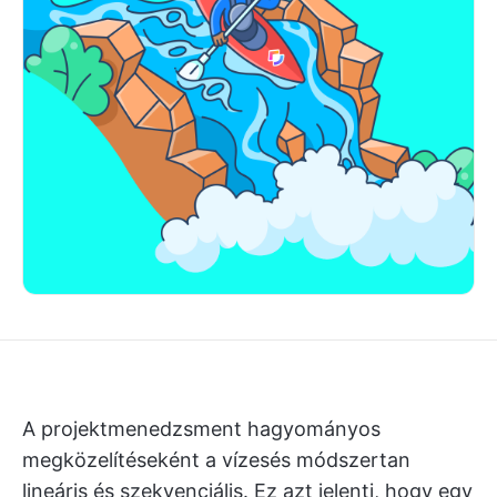
A projektmenedzsment hagyományos
megközelítéseként a vízesés módszertan
lineáris és szekvenciális. Ez azt jelenti, hogy egy