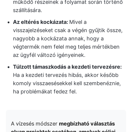
működő részeinek a folyamat során történő
szállítására.
Az eltérés kockázata:
Mivel a
visszajelzéseket csak a végén gyűjtik össze,
nagyobb a kockázata annak, hogy a
végtermék nem felel meg teljes mértékben
az ügyfél változó igényeinek.
Túlzott támaszkodás a kezdeti tervezésre:
Ha a kezdeti tervezés hibás, akkor később
komoly visszaesésekkel kell szembenéznie,
ha problémákat fedez fel.
A vízesés módszer
megbízható választás
olyan projektek esetében, amelyek céljai