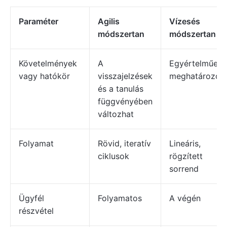
Paraméter
Agilis
Vízesés
módszertan
módszertan
Követelmények
A
Egyértelműen
vagy hatókör
visszajelzések
meghatározott
és a tanulás
függvényében
változhat
Folyamat
Rövid, iteratív
Lineáris,
ciklusok
rögzített
sorrend
Ügyfél
Folyamatos
A végén
részvétel