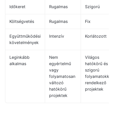
Időkeret
Rugalmas
Szigorú
Költségvetés
Rugalmas
Fix
Együttműködési
Intenzív
Korlátozott
követelmények
Leginkább
Nem
Világos
alkalmas
egyértelmű
hatókörű és
vagy
szigorú
folyamatosan
folyamatokkal
változó
rendelkező
hatókörű
projektek
projektek