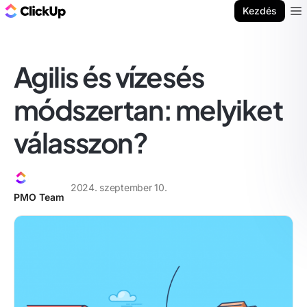
ClickUp blog
Kezdés
Ope
Agilis és vízesés
módszertan: melyiket
válasszon?
2024. szeptember 10.
PMO Team