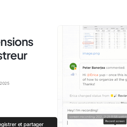
ensions
treur
 2025
gistrer et partager