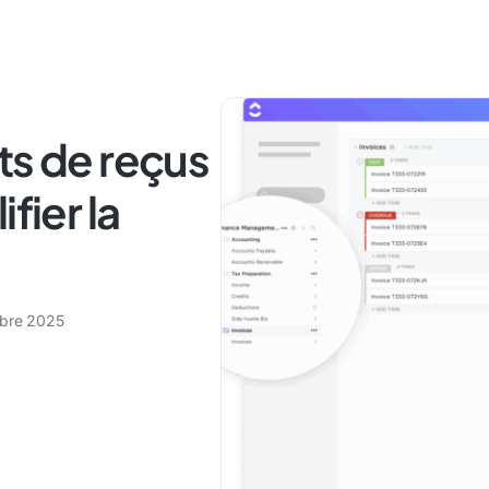
ts de reçus
fier la
bre 2025