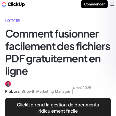
ClickUp Blog
Commencer
Ope
LOGICIEL
Comment fusionner
facilement des fichiers
PDF gratuitement en
ligne
4 mai 2025
Praburam
Growth Marketing Manager
ClickUp rend la gestion de documents
ridiculement facile