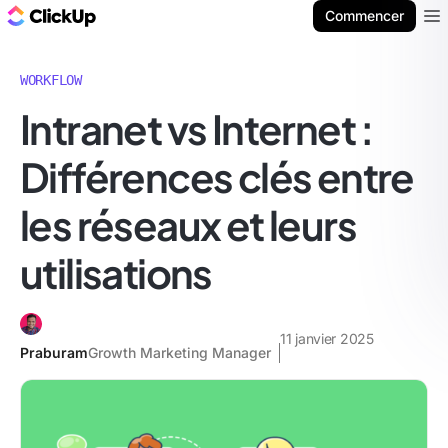
ClickUp Blog
Commencer
Ope
WORKFLOW
Intranet vs Internet :
Différences clés entre
les réseaux et leurs
utilisations
11 janvier 2025
Praburam
Growth Marketing Manager