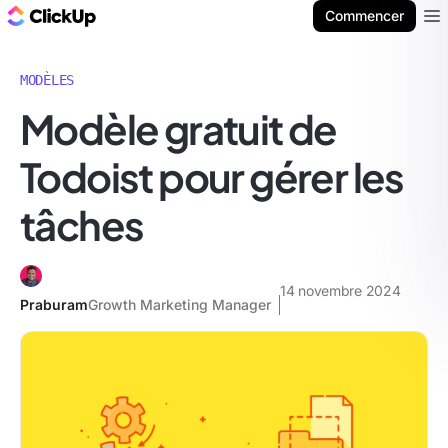
ClickUp Blog
Commencer
Ope
MODÈLES
Modèle gratuit de
Todoist pour gérer les
tâches
14 novembre 2024
Praburam
Growth Marketing Manager