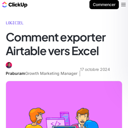
ClickUp Blog
Commencer
Ope
LOGICIEL
Comment exporter
Airtable vers Excel
17 octobre 2024
Praburam
Growth Marketing Manager