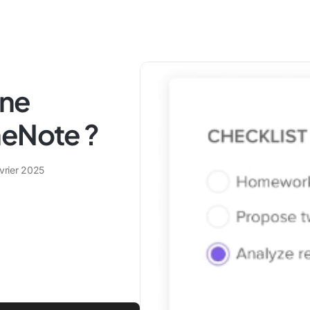
une
neNote ?
vrier 2025