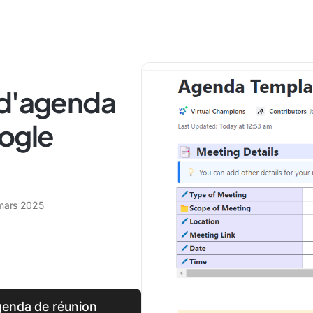
 d'agenda
oogle
mars 2025
genda de réunion