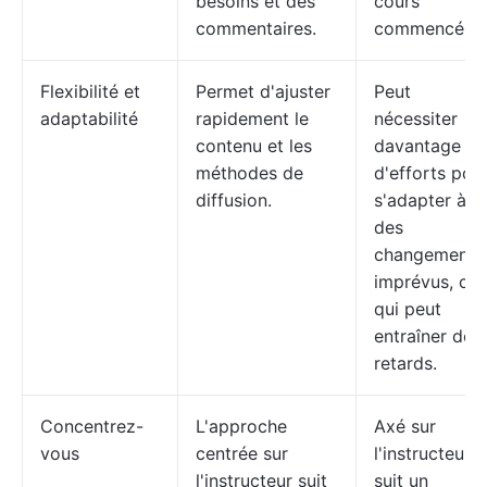
besoins et des
cours
commentaires.
commencé
Flexibilité et
Permet d'ajuster
Peut
adaptabilité
rapidement le
nécessiter
contenu et les
davantage
méthodes de
d'efforts pou
diffusion.
s'adapter à
des
changements
imprévus, ce
qui peut
entraîner des
retards.
Concentrez-
L'approche
Axé sur
vous
centrée sur
l'instructeur ;
l'instructeur suit
suit un