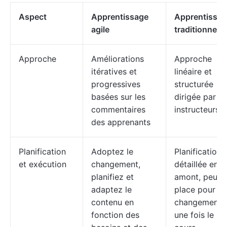
Aspect
Apprentissage
Apprentissa
agile
traditionnel
Approche
Améliorations
Approche
itératives et
linéaire et
progressives
structurée
basées sur les
dirigée par d
commentaires
instructeurs
des apprenants
Planification
Adoptez le
Planification
et exécution
changement,
détaillée en
planifiez et
amont, peu d
adaptez le
place pour le
contenu en
changements
fonction des
une fois le