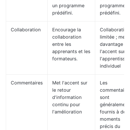
un programme
programme
prédéfini.
prédéfini.
Collaboration
Encourage la
Collaboration
collaboration
limitée ; met
entre les
davantage
apprenants et les
l'accent sur
formateurs.
l'apprentissa
individuel
Commentaires
Met l'accent sur
Les
le retour
commentaire
d'information
sont
continu pour
généralement
l'amélioration
fournis à des
moments
précis du