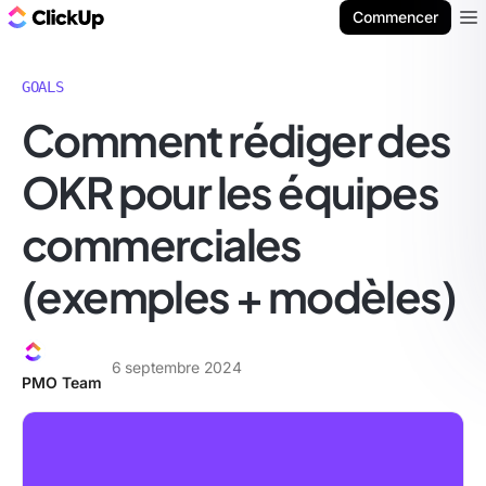
ClickUp Blog
Commencer
Ope
GOALS
Comment rédiger des
OKR pour les équipes
commerciales
(exemples + modèles)
6 septembre 2024
PMO Team