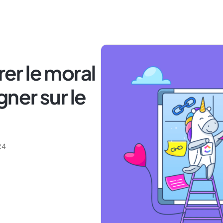
r le moral
gner sur le
24