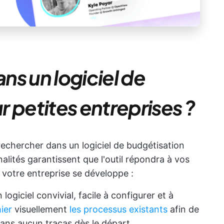
ns un logiciel de
 petites entreprises ?
rechercher dans un logiciel de budgétisation
alités garantissent que l'outil répondra à vos
 votre entreprise se développe :
ogiciel convivial, facile à configurer et à
ier
visuellement
les processus existants
afin de
 sans aucun tracas dès le départ.