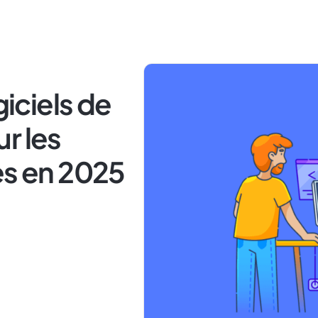
giciels de
r les
es en 2025