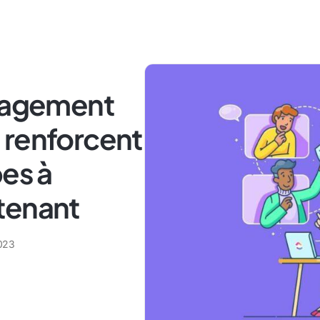
ngagement
 renforcent
pes à
tenant
023