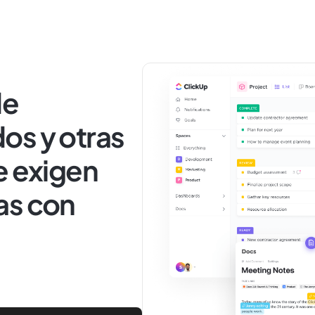
de
os y otras
e exigen
as con