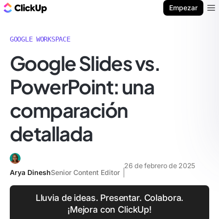
ClickUp Blog
Empezar
Ope
GOOGLE WORKSPACE
Google Slides vs.
PowerPoint: una
comparación
detallada
26 de febrero de 2025
Arya Dinesh
Senior Content Editor
Lluvia de ideas. Presentar. Colabora.
¡Mejora con ClickUp!