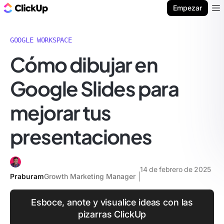
ClickUp Blog
Empezar
Ope
GOOGLE WORKSPACE
Cómo dibujar en
Google Slides para
mejorar tus
presentaciones
14 de febrero de 2025
Praburam
Growth Marketing Manager
Esboce, anote y visualice ideas con las
pizarras ClickUp