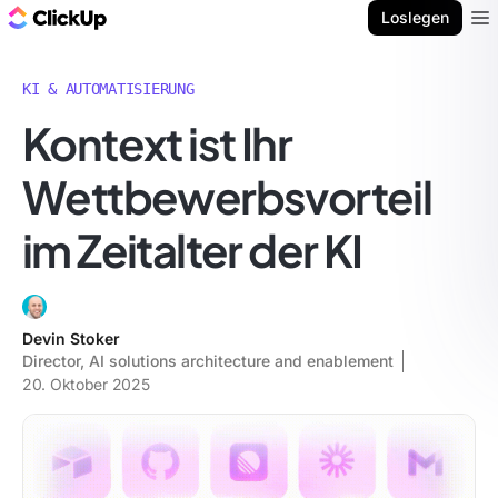
ClickUp Blog
Loslegen
Ope
KI & AUTOMATISIERUNG
Kontext ist Ihr
Wettbewerbsvorteil
im Zeitalter der KI
Devin Stoker
Director, AI solutions architecture and enablement
20. Oktober 2025