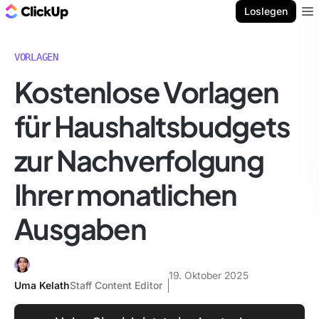
ClickUp Blog
Loslegen
Ope
VORLAGEN
Kostenlose Vorlagen
für Haushaltsbudgets
zur Nachverfolgung
Ihrer monatlichen
Ausgaben
19. Oktober 2025
Uma Kelath
Staff Content Editor