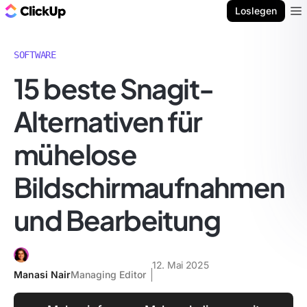
ClickUp Blog
Loslegen
Ope
SOFTWARE
15 beste Snagit-
Alternativen für
mühelose
Bildschirmaufnahmen
und Bearbeitung
12. Mai 2025
Manasi Nair
Managing Editor