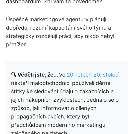
dashboardům. Zní vám to povědomě?
Úspěšné marketingové agentury plánují
dopředu, rozumí kapacitám svého týmu a
strategicky rozdělují práci, aby nikdo nebyl
přetížen.
🔍 Věděli jste, že...
Ve
20. letech 20. století
někteří maloobchodníci používali děrné
štítky ke sledování údajů o zákaznících a
jejich nákupních zvyklostech. Jednalo se o
způsob, jak informovat o cílených
propagačních akcích, který byl
předchůdcem moderního marketingu
založeného na datech.