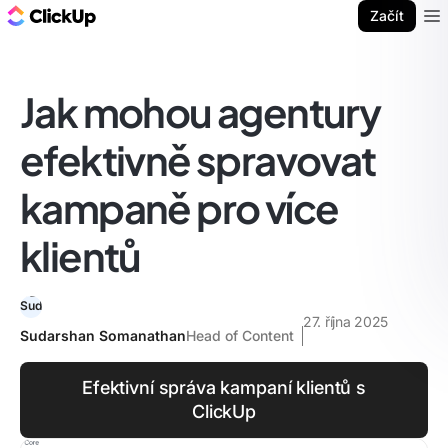
ClickUp blog
Začít
Ope
Jak mohou agentury
efektivně spravovat
kampaně pro více
klientů
27. října 2025
Sudarshan Somanathan
Head of Content
Efektivní správa kampaní klientů s
ClickUp