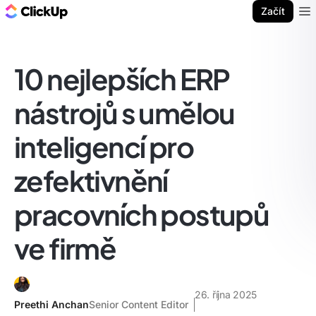
ClickUp blog
Začít
Ope
10 nejlepších ERP
nástrojů s umělou
inteligencí pro
zefektivnění
pracovních postupů
ve firmě
26. října 2025
Preethi Anchan
Senior Content Editor