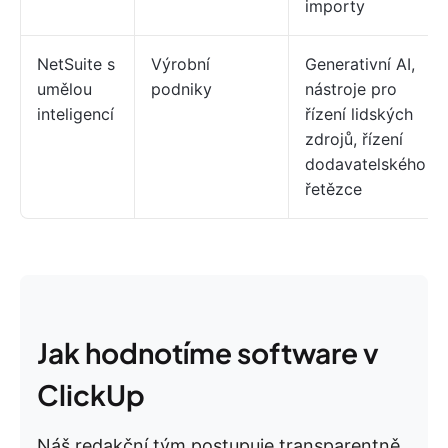
importy
NetSuite s
Výrobní
Generativní AI,
umělou
podniky
nástroje pro
inteligencí
řízení lidských
zdrojů, řízení
dodavatelského
řetězce
Jak hodnotíme software v
ClickUp
Náš redakční tým postupuje transparentně,