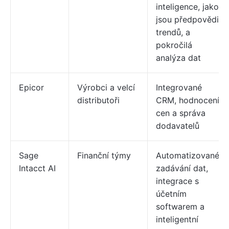
inteligence, jako
jsou předpovědi
trendů, a
pokročilá
analýza dat
Epicor
Výrobci a velcí
Integrované
distributoři
CRM, hodnocení
cen a správa
dodavatelů
Sage
Finanční týmy
Automatizované
Intacct AI
zadávání dat,
integrace s
účetním
softwarem a
inteligentní