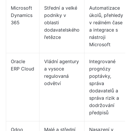
Microsoft
Střední a velké
Automatizace
Dynamics
podniky v
úkolů, přehledy
365
oblasti
v reálném čase
dodavatelského
a integrace s
řetězce
nástroji
Microsoft
Oracle
Vládní agentury
Integrované
ERP Cloud
a vysoce
prognózy
regulovaná
poptávky,
odvětví
správa
dodavatelů a
správa rizik a
dodržování
předpisů
Odoo
Malé a střední
Nasazení v