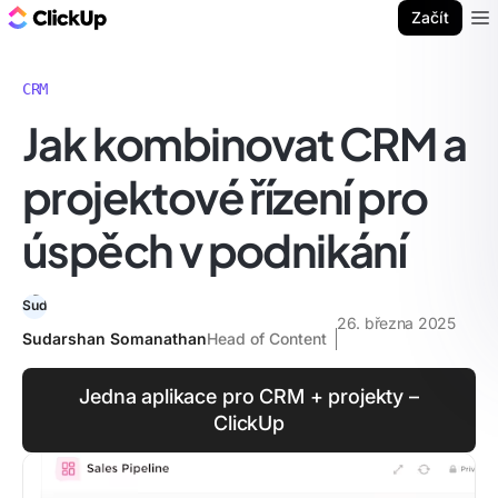
ClickUp blog
Začít
Ope
CRM
Jak kombinovat CRM a
projektové řízení pro
úspěch v podnikání
26. března 2025
Sudarshan Somanathan
Head of Content
Jedna aplikace pro CRM + projekty –
ClickUp