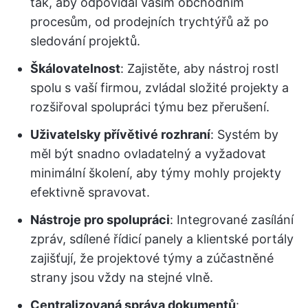
tak, aby odpovídal vašim obchodním
procesům, od prodejních trychtýřů až po
sledování projektů.
Škálovatelnost
: Zajistěte, aby nástroj rostl
spolu s vaší firmou, zvládal složité projekty a
rozšiřoval spolupráci týmu bez přerušení.
Uživatelsky přívětivé rozhraní
: Systém by
měl být snadno ovladatelný a vyžadovat
minimální školení, aby týmy mohly projekty
efektivně spravovat.
Nástroje pro spolupráci
: Integrované zasílání
zpráv, sdílené řídicí panely a klientské portály
zajišťují, že projektové týmy a zúčastněné
strany jsou vždy na stejné vlně.
Centralizovaná správa dokumentů
: