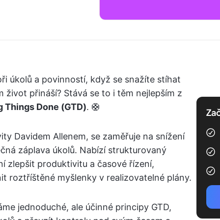
oři úkolů a povinností, když se snažíte stíhat
 život přináší? Stává se to i těm nejlepším z
g Things Done (GTD)
. 🛟
Zač
ity Davidem Allenem, se zaměřuje na snížení
nečná záplava úkolů. Nabízí strukturovaný
í zlepšit produktivitu a časové řízení,
t roztříštěné myšlenky v realizovatelné plány.
me jednoduché, ale účinné principy GTD,