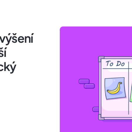
výšení
ší
ický