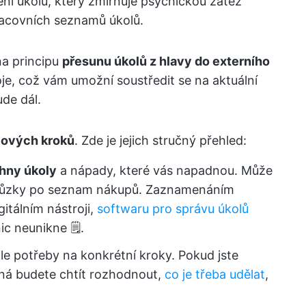
ení úkolů, který zmírňuje psychickou zátěž
racovních seznamů úkolů.
na principu
přesunu úkolů z hlavy do externího
roje, což vám umožní soustředit se na aktuální
ude dál.
íčových kroků
. Zde je jejich stručný přehled:
hny úkoly
a nápady, které vás napadnou. Může
schůzky po seznam nákupů. Zaznamenáním
gitálním nástroji,
softwaru pro správu úkolů
ic neunikne 🗒️.
dle potřeby na konkrétní kroky. Pokud jste
ná budete chtít rozhodnout,
co je třeba udělat
,