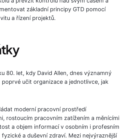
kolů a převzít kontrolu nad svým časem a
ementovat základní principy GTD pomocí
itu a řízení projektů.
tky
u 80. let, kdy David Allen, dnes významný
l poprvé učit organizace a jednotlivce, jak
zvládat moderní pracovní prostředí
mi, rostoucím pracovním zatížením a měnícími
ožitost a objem informací v osobním i profesním
h fyzické a duševní zdraví. Mezi nejvýraznější