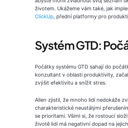
abyste mohli zvládnout svůj seznam ú
životem. Ukážeme vám také, jak impl
ClickUp
, přední platformy pro produktiv
Systém GTD: Počá
Počátky systému GTD sahají do počátk
konzultant v oblasti produktivity, zača
zvýšit efektivitu a snížit stres.
Allen zjistil, že mnoho lidí nedokáže 
charakteristické neustálými přerušení
se prioritami. Všiml si, že rostoucí sl
životě lidí má negativní dopad na jejic