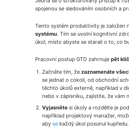
Jedná se o strukturovaný přístup k říz
spojenou se sledováním osobních a p
Tento systém produktivity je založen 
systému
. Tím se uvolní kognitivní zd
úkol, místo abyste se starali o to, co b
Pracovní postup GTD zahrnuje
pět kl
Začněte tím, že
zaznamenáte všec
se jednat o cokoli, od obchodní 
těchto úkolů externě, například v di
nebo v zápisníku, zajistíte, že vám n
Vyjasněte
si úkoly a rozdělte je po
například projektový manažer, mož
aby
se
každý úkol posunul kupředu.