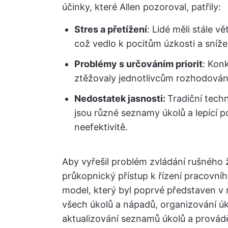
účinky, které Allen pozoroval, patřily:
Stres a přetížení
: Lidé měli stále vě
což vedlo k pocitům úzkosti a sníže
Problémy s určováním priorit
: Kon
ztěžovaly jednotlivcům rozhodování 
Nedostatek jasnosti:
Tradiční techn
jsou různé seznamy úkolů a lepící 
neefektivitě.
Aby vyřešil problém zvládání rušného ži
průkopnický přístup k řízení pracovní
model, který byl poprvé představen v
všech úkolů a nápadů, organizování úk
aktualizování seznamů úkolů a prováděn