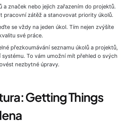
ků a značek nebo jejich zařazením do projektů.
pracovní zátěž a stanovovat priority úkolů.
eďte se vždy na jeden úkol. Tím nejen zvýšíte
kvalitu své práce.
elné přezkoumávání seznamu úkolů a projektů,
í systému. To vám umožní mít přehled o svých
rovést nezbytné úpravy.
ura: Getting Things
lena