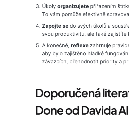
Úkoly
organizujete
přiřazením štít
To vám pomůže efektivně spravovat 
Zapojte se
do svých úkolů a soustř
svou produktivitu, ale také zajistíte 
A konečně,
reflexe
zahrnuje pravid
aby bylo zajištěno hladké fungován
závazcích, přehodnotit priority a p
Doporučená literat
Done od Davida Al