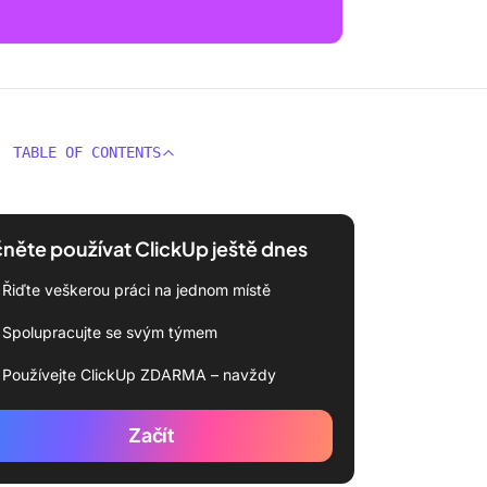
TABLE OF CONTENTS
něte používat ClickUp ještě dnes
Řiďte veškerou práci na jednom místě
Spolupracujte se svým týmem
Používejte ClickUp ZDARMA – navždy
Začít