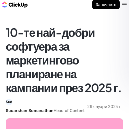
ClickUp блог
Започнете
Ope
10-те най-добри
софтуера за
маркетингово
планиране на
кампании през 2025 г.
29 януари 2025 г.
Sudarshan Somanathan
Head of Content